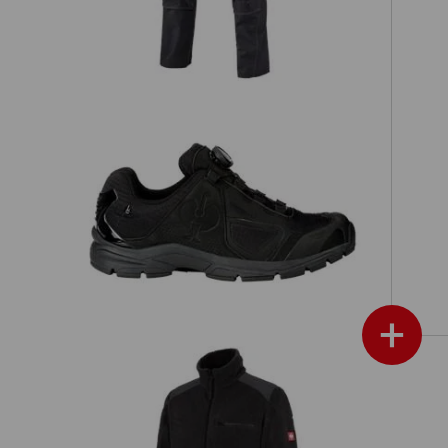
rat erhältlichen Werkzeugtaschen sind die perfekte Taschener
und schaffen mehr Platz für Ihr Werkzeug!
passende Taschen
passende Gürtel
ough
O2 Berufsschuhe e.s. Minkar II
+