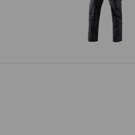
Bundhose e.s.roughtough