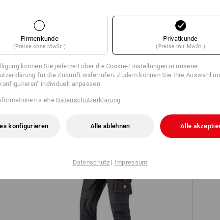
Firmenkunde
Privatkunde
Alle Details vergleichen
(Preise ohne MwSt.)
(Preise mit MwSt.)
JETZT WIRD'S PERSÖNLI
illigung können Sie jederzeit über die
Cookie-Einstellungen
in unserer
tzerklärung für die Zukunft widerrufen. Zudem können Sie Ihre Auswahl un
Das Klick-Emblem ist der perfek
konfigurieren" individuell anpassen
Werbebotschaft. Ob Name oder
für einen starken Auftritt!
TCH
nformationen siehe
Datenschutzerklärung
.
mehr Informationen
es konfigurieren
Alle ablehnen
Alle akzeptie
Datenschutz
|
Impressum
NOCH MEHR PLATZ
ugh
Bundhose e.s.roughtough tool-pouch