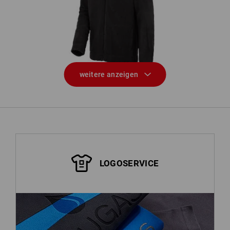
Faserpelz Jacke e.s.roughtough
Swe
weitere anzeigen
LOGOSERVICE