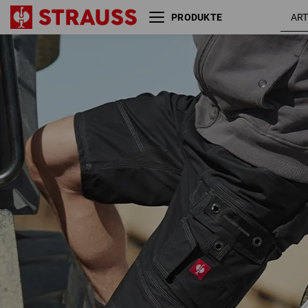
PRODUKTE
Short e.s.roughtough
schwarz