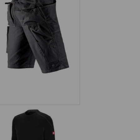
weiterung
Short e.s.roughtough