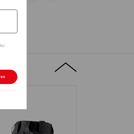
CH
ter
te Ort für eine individuelle
 Firmenlogo – Edler Stick sorgt
ren