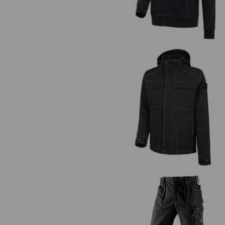
Die sepa
Winter Softshelljacke e.s.rought