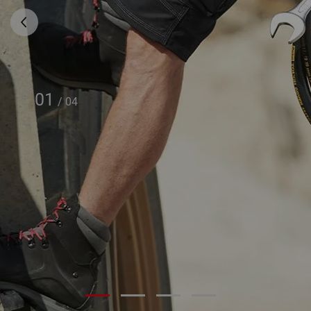
01
/
04