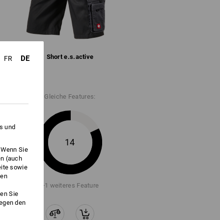
oughtough haben es in sich: Die
®
- Baumwollmischung ist komplett
stärkt. Hält auch größten
Short e.s.​active
DE
FR
ange Vorrat reicht !!!
Gleiche Features:
es und
14
. Wenn Sie
en (auch
eite sowie
ken
+1 weiteres Feature
en Sie
gegen den