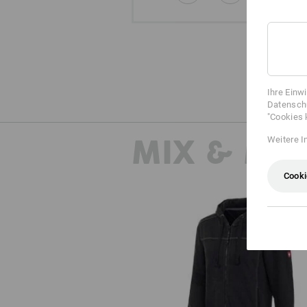
Ihre Einw
Datenschu
"Cookies 
MIX & MA
Weitere I
Cooki
Kapuzenjacke cotton e.s.roughto