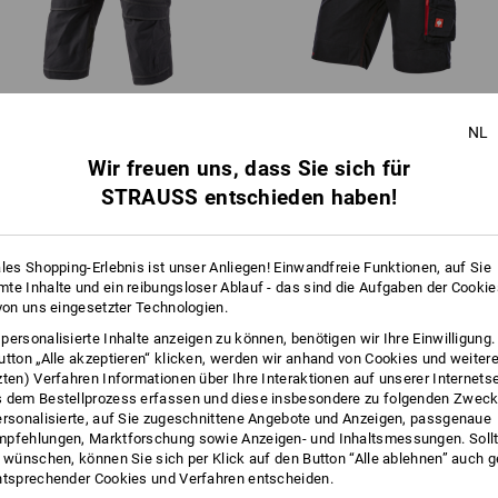
EIN STARKES STÜCK
Nicht trockenreinigen
Die Hosen der Kollektion e.s.r
mehr
besonders robuste CORDURA
1
/
3
mit stabilen 3fach Nähten ver
Belastungen stand!
Piratenhose e.s.​roughtough
Short e.s.​motion 2020
NL
!!! Saisonartikel !!! Lieferung nur sol
Wir freuen uns, dass Sie sich für
STRAUSS entschieden haben!
Gleiche Features:
Gleiche Features:
Personalisierung:
ales Shopping-Erlebnis ist unser Anliegen! Einwandfreie Funktionen, auf Sie
Logoservice
te Inhalte und ein reibungsloser Ablauf - das sind die Aufgaben der Cooki
 von uns eingesetzter Technologien.
16
14
personalisierte Inhalte anzeigen zu können, benötigen wir Ihre Einwilligung
utton „Alle akzeptieren“ klicken, werden wir anhand von Cookies und weiter
r Style: Mit den robusten
zten) Verfahren Informationen über Ihre Interaktionen auf unserer Internets
ugtaschen und Klick-Emblem
 dem Bestellprozess erfassen und diese insbesondere zu folgenden Zwec
bei Bedarf auch schnell
ersonalisierte, auf Sie zugeschnittene Angebote und Anzeigen, passgenaue
+5 weitere Features
+1 weiteres Feature
pfehlungen, Marktforschung sowie Anzeigen- und Inhaltsmessungen. Sollt
!
t wünschen, können Sie sich per Klick auf den Button “Alle ablehnen” auch 
ntsprechender Cookies und Verfahren entscheiden.