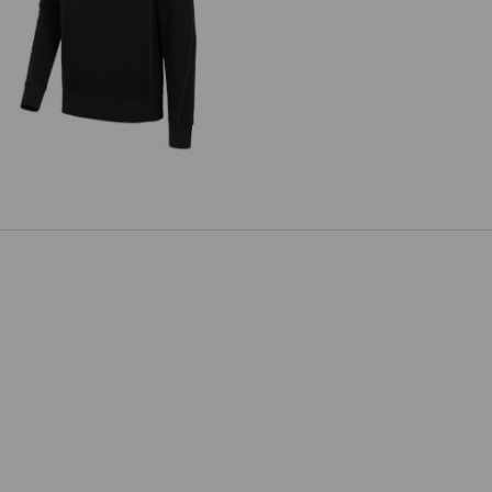
atshirt cotton slub e.s.roughtough