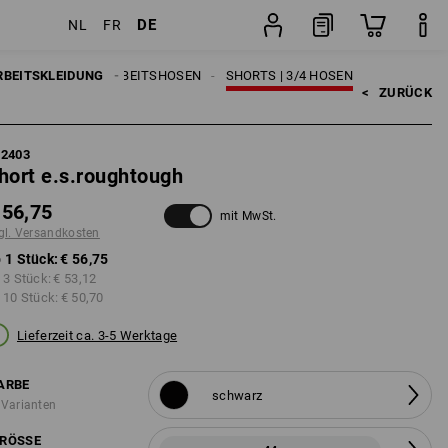
DE
NL
FR
Stück
RBEITSKLEIDUNG
HERREN
ARBEITSHOSEN
SHORTS | 3/4 HOSEN
<   
ZURÜCK
62403
hort e.s.roughtough
 56,75
mit MwSt.
gl. Versandkosten
 1 Stück:
€ 56,75
 3 Stück:
€ 53,12
 10 Stück:
€ 50,70
Lieferzeit ca. 3-5 Werktage
ARBE
schwarz
 Varianten
RÖSSE