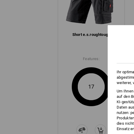
Short e.s.​roughtough
Features:
Ihr optim
abgestimm
weiterer,
17
CLICK IT!
Um Ihnen 
auf den B
Diese Ösen sind mehr als nur coole
KI-gestüt
Druckknöpfen lassen sich Werkze
Daten aus
besonders sicher befestigen – und 
nutzen: p
Produktem
wieder abmachen. Clever & flexibel
dies nich
Einsatz e