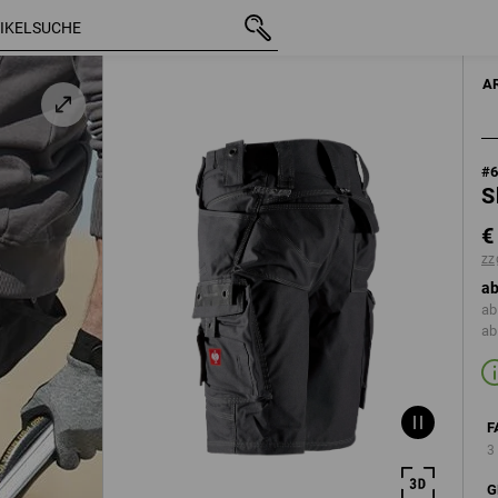
mit MwSt.
€ 56,75
44
zzgl. Versandkosten
A
#
S
€
zz
ab
ab
ab
F
3
G