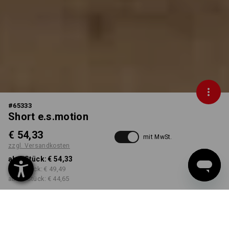
#
65333
Short e.s.motion
€ 54,33
mit MwSt.
zzgl. Versandkosten
ab 1 Stück:
€ 54,33
ab 5 Stück:
€ 49,49
ab 20 Stück:
€ 44,65
Lieferzeit ca. 3-5 Werktage
FARBE
GRÖSSE