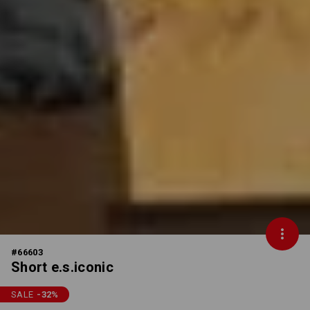
#
66603
Short e.s.iconic
SALE
-32
%