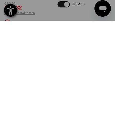
€ 30,24
mit MwSt.
€ 20,32
zzgl. Versandkosten
Nicht lieferbar
FARBE
GRÖSSE
54
wählen
schwarz
Die Variante ist leider ausverkauft.
LIEFERUNG NUR SOLANGE DER VORRAT REICHT!