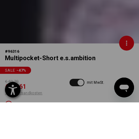
#
96316
Multipocket-Short e.s.ambition
SALE
-47
%
€ 50,70
mit MwSt.
€ 26,61
zzgl. Versandkosten
Nicht lieferbar
FARBE
GRÖSSE
54
wählen