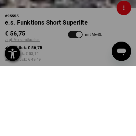
#
95555
e.s. Funktions Short Superlite
€ 56,75
mit MwSt.
zzgl. Versandkosten
ab 1 Stück:
€ 56,75
ab 5 Stück:
€ 53,12
ab 20 Stück:
€ 49,49
Lieferzeit ca. 3-5 Werktage
FARBE
GRÖSSE
44
wählen
wählen
schwarz / neon grün
Mengenrabatt