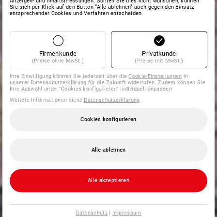
Anzeigen- und Inhaltsmessungen. Sollten Sie dies nicht wünschen, können
Sie sich per Klick auf den Button “Alle ablehnen” auch gegen den Einsatz
entsprechender Cookies und Verfahren entscheiden.
Firmenkunde
Privatkunde
(Preise ohne MwSt.)
(Preise mit MwSt.)
Ihre Einwilligung können Sie jederzeit über die
Cookie-Einstellungen
in
unserer Datenschutzerklärung für die Zukunft widerrufen. Zudem können Sie
Ihre Auswahl unter "Cookies konfigurieren" individuell anpassen
Weitere Informationen siehe
Datenschutzerklärung
.
Cookies konfigurieren
Alle ablehnen
Alle akzeptieren
Datenschutz
|
Impressum