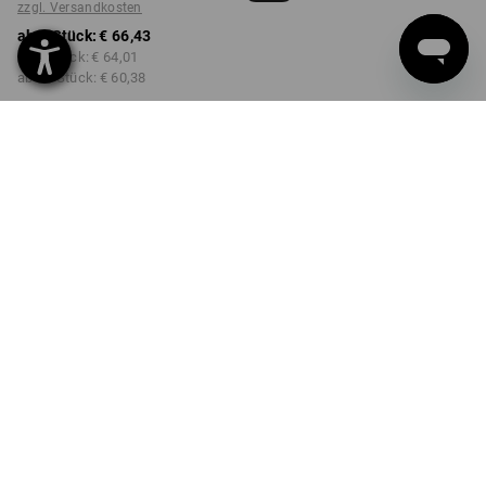
zzgl. Versandkosten
ab 1 Stück:
€ 66,43
ab 3 Stück:
€ 64,01
ab 10 Stück:
€ 60,38
Lieferzeit ca. 3-5 Werktage
FARBE
GRÖSSE
44
wählen
wählen
sepia
Mengenrabatt
ab 1 Stück
ab 3 Stück
ab 10 Stück
Ersparnis:
Ersparnis:
Ersparnis:
0
%/
Stück
4
%/
Stück
9
%/
Stück