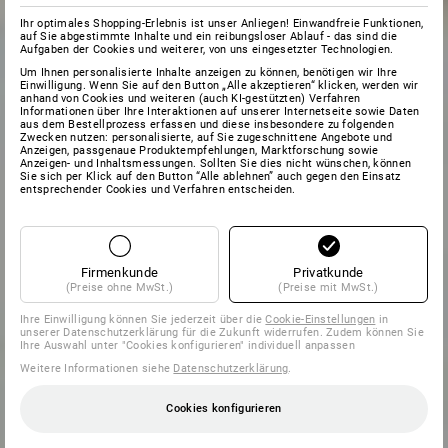
Ihr optimales Shopping-Erlebnis ist unser Anliegen! Einwandfreie Funktionen,
auf Sie abgestimmte Inhalte und ein reibungsloser Ablauf - das sind die
Aufgaben der Cookies und weiterer, von uns eingesetzter Technologien.
Um Ihnen personalisierte Inhalte anzeigen zu können, benötigen wir Ihre
Einwilligung. Wenn Sie auf den Button „Alle akzeptieren“ klicken, werden wir
anhand von Cookies und weiteren (auch KI-gestützten) Verfahren
Informationen über Ihre Interaktionen auf unserer Internetseite sowie Daten
aus dem Bestellprozess erfassen und diese insbesondere zu folgenden
Zwecken nutzen: personalisierte, auf Sie zugeschnittene Angebote und
Anzeigen, passgenaue Produktempfehlungen, Marktforschung sowie
Anzeigen- und Inhaltsmessungen. Sollten Sie dies nicht wünschen, können
Sie sich per Klick auf den Button “Alle ablehnen” auch gegen den Einsatz
entsprechender Cookies und Verfahren entscheiden.
Firmenkunde
Privatkunde
(Preise ohne MwSt.)
(Preise mit MwSt.)
Ihre Einwilligung können Sie jederzeit über die
Cookie-Einstellungen
in
unserer Datenschutzerklärung für die Zukunft widerrufen. Zudem können Sie
Ihre Auswahl unter "Cookies konfigurieren" individuell anpassen
Weitere Informationen siehe
Datenschutzerklärung
.
Cookies konfigurieren