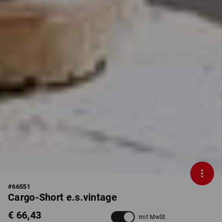
#
66551
Cargo-Short e.s.vintage
€ 66,43
mit MwSt.