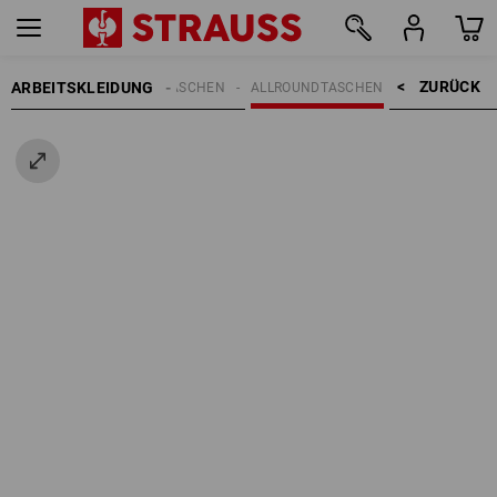
ZURÜCK    >
ARBEITSKLEIDUNG
REN
ACCESSOIRES
TASCHEN
ALLROUNDTASCHEN