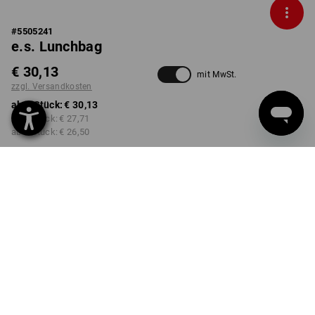
#
5505241
e.s. Lunchbag
€ 30,13
mit MwSt.
zzgl. Versandkosten
ab 1 Stück:
€ 30,13
ab 3 Stück:
€ 27,71
ab 6 Stück:
€ 26,50
Lieferzeit ca. 3-5 Werktage
FARBE
anthrazit / platin
Mengenrabatt
ab 1 Stück
ab 3 Stück
ab 6 Stück