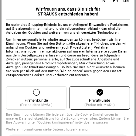
DE
NL
FR
Wir freuen uns, dass Sie sich für
STRAUSS entschieden haben!
Ihr optimales Shopping-Erlebnis ist unser Anliegen! Einwandfreie Funktionen,
auf Sie abgestimmte Inhalte und ein reibungsloser Ablauf - das sind die
Aufgaben der Cookies und weiterer, von uns eingesetzter Technologien.
Um Ihnen personalisierte Inhalte anzeigen zu können, benötigen wir Ihre
Einwilligung. Wenn Sie auf den Button „Alle akzeptieren“ klicken, werden wir
anhand von Cookies und weiteren (auch KI-gestützten) Verfahren
Informationen über Ihre Interaktionen auf unserer Internetseite sowie Daten
aus dem Bestellprozess erfassen und diese insbesondere zu folgenden
Zwecken nutzen: personalisierte, auf Sie zugeschnittene Angebote und
Anzeigen, passgenaue Produktempfehlungen, Marktforschung sowie
Anzeigen- und Inhaltsmessungen. Sollten Sie dies nicht wünschen, können
Sie sich per Klick auf den Button “Alle ablehnen” auch gegen den Einsatz
entsprechender Cookies und Verfahren entscheiden.
Firmenkunde
Privatkunde
(Preise ohne MwSt.)
(Preise mit MwSt.)
Ihre Einwilligung können Sie jederzeit über die
Cookie-Einstellungen
in
unserer Datenschutzerklärung für die Zukunft widerrufen. Zudem können Sie
Ihre Auswahl unter "Cookies konfigurieren" individuell anpassen
Weitere Informationen siehe
Datenschutzerklärung
.