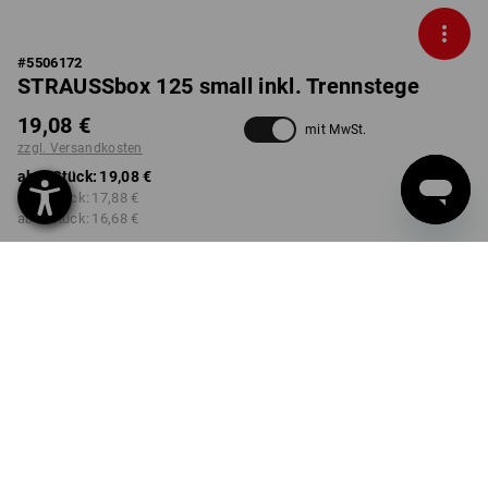
#
5506172
STRAUSSbox 125 small inkl. Trennstege
19,08 €
mit MwSt.
zzgl. Versandkosten
ab 1 Stück:
19,08 €
ab 2 Stück:
17,88 €
ab 6 Stück:
16,68 €
nicht verfügbar im
Lieferzeit ca. 2-4 Werktage
Workwearstore
FARBE
wählen
transparent
Mengenrabatt