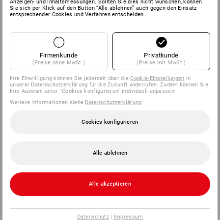
Anzeigen- und Inhaltsmessungen. Sollten Sie dies nicht wünschen, können
Sie sich per Klick auf den Button “Alle ablehnen” auch gegen den Einsatz
entsprechender Cookies und Verfahren entscheiden.
Firmenkunde
Privatkunde
(Preise ohne MwSt.)
(Preise mit MwSt.)
Ihre Einwilligung können Sie jederzeit über die
Cookie-Einstellungen
in
unserer Datenschutzerklärung für die Zukunft widerrufen. Zudem können Sie
Ihre Auswahl unter "Cookies konfigurieren" individuell anpassen
Weitere Informationen siehe
Datenschutzerklärung
.
Cookies konfigurieren
Alle ablehnen
Alle akzeptieren
Datenschutz
|
Impressum