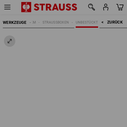
ZURÜCK    >
WERKZEUGE
STRAUSSBOX SYSTEM
STRAUSSBOXEN
UNBESTÜCKT