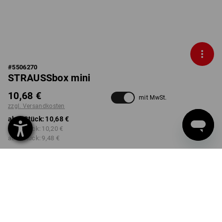
#
5506270
STRAUSSbox mini
10,68 €
mit MwSt.
zzgl. Versandkosten
ab 1 Stück:
10,68 €
ab 2 Stück:
10,20 €
ab 6 Stück:
9,48 €
Lieferzeit ca. 2-4 Werktage
Workwearstore Verfügbarkeit
FARBE
schwarz / rot