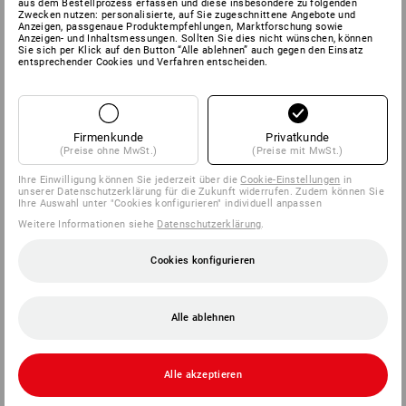
aus dem Bestellprozess erfassen und diese insbesondere zu folgenden
Zwecken nutzen: personalisierte, auf Sie zugeschnittene Angebote und
Anzeigen, passgenaue Produktempfehlungen, Marktforschung sowie
Anzeigen- und Inhaltsmessungen. Sollten Sie dies nicht wünschen, können
Sie sich per Klick auf den Button “Alle ablehnen” auch gegen den Einsatz
entsprechender Cookies und Verfahren entscheiden.
Firmenkunde
Privatkunde
(Preise ohne MwSt.)
(Preise mit MwSt.)
Ihre Einwilligung können Sie jederzeit über die
Cookie-Einstellungen
in
unserer Datenschutzerklärung für die Zukunft widerrufen. Zudem können Sie
Ihre Auswahl unter "Cookies konfigurieren" individuell anpassen
Weitere Informationen siehe
Datenschutzerklärung
.
Cookies konfigurieren
Alle ablehnen
Alle akzeptieren