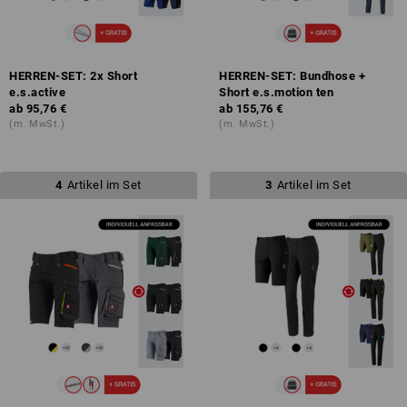
HERREN-SET: 2x Short
HERREN-SET: Bundhose +
e.s.active
Short e.s.motion ten
ab
95,76 €
ab
155,76 €
(m. MwSt.)
(m. MwSt.)
4
Artikel im Set
3
Artikel im Set