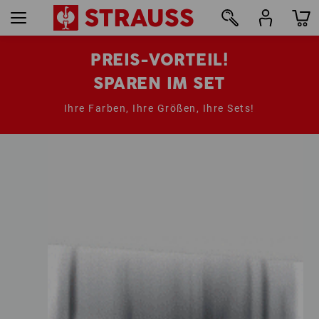
PREIS-VORTEIL!
SPAREN IM SET
Ihre Farben, Ihre Größen, Ihre Sets!