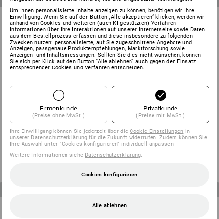
Um Ihnen personalisierte Inhalte anzeigen zu können, benötigen wir Ihre
Einwilligung. Wenn Sie auf den Button „Alle akzeptieren“ klicken, werden wir
anhand von Cookies und weiteren (auch KI-gestützten) Verfahren
Informationen über Ihre Interaktionen auf unserer Internetseite sowie Daten
aus dem Bestellprozess erfassen und diese insbesondere zu folgenden
Zwecken nutzen: personalisierte, auf Sie zugeschnittene Angebote und
Anzeigen, passgenaue Produktempfehlungen, Marktforschung sowie
Anzeigen- und Inhaltsmessungen. Sollten Sie dies nicht wünschen, können
Sie sich per Klick auf den Button “Alle ablehnen” auch gegen den Einsatz
entsprechender Cookies und Verfahren entscheiden.
Firmenkunde
Privatkunde
(Preise ohne MwSt.)
(Preise mit MwSt.)
HERREN-SET: Bundhose +
KINDER-SET: Bundhose + Short
Ihre Einwilligung können Sie jederzeit über die
Cookie-Einstellungen
in
unserer Datenschutzerklärung für die Zukunft widerrufen. Zudem können Sie
Short e.s.motion
e.s.motion
Ihre Auswahl unter "Cookies konfigurieren" individuell anpassen
ab
125,76 €
ab
59,76 €
Weitere Informationen siehe
Datenschutzerklärung
.
(m. MwSt.)
(m. MwSt.)
Cookies konfigurieren
4
Artikel im Set
3
Artikel im Set
Alle ablehnen