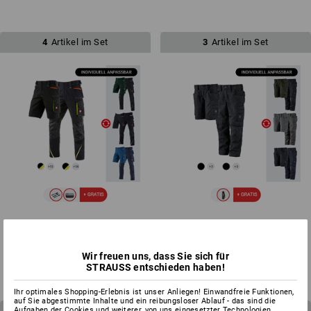
4
Artikel im Set
3
Artikel im Set
HERREN-SET: Bundhose +
KINDER-SET: Bundhose + Short
Short e.s.motion 2020
e.s.motion ten
ab
131,76 €
ab
76,56 €
Wir freuen uns, dass Sie sich für
(m. MwSt.)
(m. MwSt.)
STRAUSS entschieden haben!
Ihr optimales Shopping-Erlebnis ist unser Anliegen! Einwandfreie Funktionen,
auf Sie abgestimmte Inhalte und ein reibungsloser Ablauf - das sind die
3
Artikel im Set
3
Artikel im Set
Aufgaben der Cookies und weiterer, von uns eingesetzter Technologien.