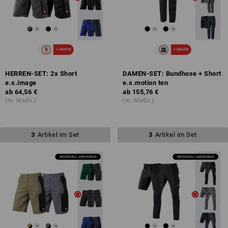
HERREN-SET: 2x Short
DAMEN-SET: Bundhose + Short
e.s.image
e.s.motion ten
ab
64,56 €
ab
155,76 €
(m. MwSt.)
(m. MwSt.)
3
Artikel im Set
3
Artikel im Set