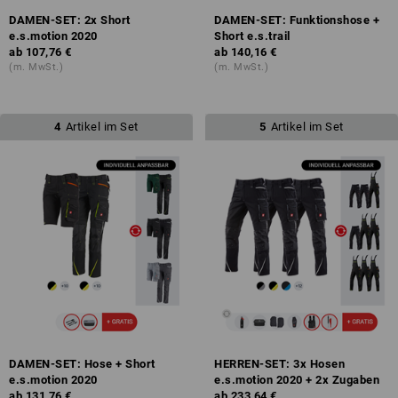
DAMEN-SET: 2x Short
DAMEN-SET: Funktionshose +
e.s.motion 2020
Short e.s.trail
ab
107,76 €
ab
140,16 €
(m. MwSt.)
(m. MwSt.)
4
Artikel im Set
5
Artikel im Set
DAMEN-SET: Hose + Short
HERREN-SET: 3x Hosen
e.s.motion 2020
e.s.motion 2020 + 2x Zugaben
ab
131,76 €
ab
233,64 €