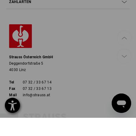
ZAHLARTEN
Strauss Österreich GmbH
Deggendorfstraße 5
4030 Linz
Tel
07 32 / 33 67 14
Fax
07 32 / 33 67 13
Mail
info@strauss.at