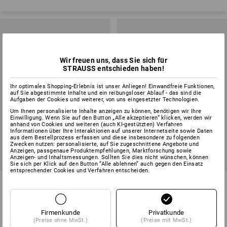
Wir freuen uns, dass Sie sich für
STRAUSS entschieden haben!
Ihr optimales Shopping-Erlebnis ist unser Anliegen! Einwandfreie Funktionen,
auf Sie abgestimmte Inhalte und ein reibungsloser Ablauf - das sind die
Aufgaben der Cookies und weiterer, von uns eingesetzter Technologien.
Um Ihnen personalisierte Inhalte anzeigen zu können, benötigen wir Ihre
Einwilligung. Wenn Sie auf den Button „Alle akzeptieren“ klicken, werden wir
anhand von Cookies und weiteren (auch KI-gestützten) Verfahren
Informationen über Ihre Interaktionen auf unserer Internetseite sowie Daten
aus dem Bestellprozess erfassen und diese insbesondere zu folgenden
NEU
NEU
Zwecken nutzen: personalisierte, auf Sie zugeschnittene Angebote und
Anzeigen, passgenaue Produktempfehlungen, Marktforschung sowie
Anzeigen- und Inhaltsmessungen. Sollten Sie dies nicht wünschen, können
SALE -33%
SALE -31%
Sie sich per Klick auf den Button “Alle ablehnen” auch gegen den Einsatz
entsprechender Cookies und Verfahren entscheiden.
STRAUSS Klemmbrett
STRAUSS Dokumentenmappe
1
Variante
1
Variante
5,40 €
3,59 €
3,48 €
2,39 €
Firmenkunde
Privatkunde
(m. MwSt.)
(m. MwSt.)
(Preise ohne MwSt.)
(Preise mit MwSt.)