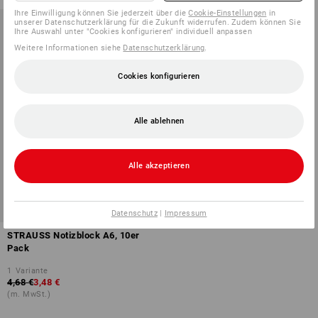
Ihre Einwilligung können Sie jederzeit über die
Cookie-Einstellungen
in
unserer Datenschutzerklärung für die Zukunft widerrufen. Zudem können Sie
Ihre Auswahl unter "Cookies konfigurieren" individuell anpassen
Weitere Informationen siehe
Datenschutzerklärung
.
Cookies konfigurieren
Alle ablehnen
Alle akzeptieren
NEU
SALE -25%
Datenschutz
|
Impressum
STRAUSS Notizblock A6, 10er
Pack
1
Variante
4,68 €
3,48 €
(m. MwSt.)