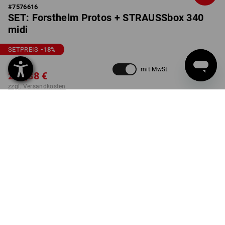
#
7576616
SET: Forsthelm Protos + STRAUSSbox 340
midi
SETPREIS
-18
%
295,92 €
mit MwSt.
239,88 €
zzgl. Versandkosten
nicht verfügbar im
Lieferzeit ca. 2-4 Werktage
Workwearstore
FARBE
GRÖSSE
9
wählen
wählen
grün / warngelb
Set