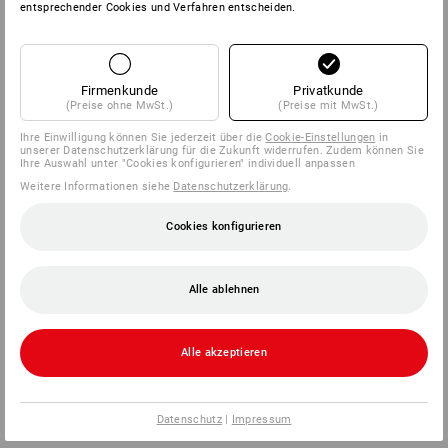
entsprechender Cookies und Verfahren entscheiden.
Firmenkunde
Privatkunde
(Preise ohne MwSt.)
(Preise mit MwSt.)
Ihre Einwilligung können Sie jederzeit über die
Cookie-Einstellungen
in
unserer Datenschutzerklärung für die Zukunft widerrufen. Zudem können Sie
Ihre Auswahl unter "Cookies konfigurieren" individuell anpassen
Weitere Informationen siehe
Datenschutzerklärung
.
Cookies konfigurieren
Alle ablehnen
Alle akzeptieren
Datenschutz
|
Impressum