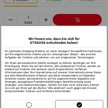
Stück
Wir freuen uns, dass Sie sich für
PRODUKTINFO
STRAUSS entschieden haben!
Ihr optimales Shopping-Erlebnis ist unser Anliegen! Einwandfreie Funktionen,
auf Sie abgestimmte Inhalte und ein reibungsloser Ablauf - das sind die
BESCHREIBUNG
Aufgaben der Cookies und weiterer, von uns eingesetzter Technologien.
Um Ihnen personalisierte Inhalte anzeigen zu können, benötigen wir Ihre
Einwilligung. Wenn Sie auf den Button „Alle akzeptieren“ klicken, werden wir
kombinierbar mit allen e.s. Protos
®
-Helmen:
anhand von Cookies und weiteren (auch KI-gestützten) Verfahren
Informationen über Ihre Interaktionen auf unserer Internetseite sowie Daten
zertifiziert nach
DIN EN 1731:2006
aus dem Bestellprozess erfassen und diese insbesondere zu folgenden
Zwecken nutzen: personalisierte, auf Sie zugeschnittene Angebote und
hochwertiger Augen- und Gesichtsschutz mit einer
Anzeigen, passgenaue Produktempfehlungen, Marktforschung sowie
Lichtdurchlässigkeit von 70 %
Anzeigen- und Inhaltsmessungen. Sollten Sie dies nicht wünschen, können
Sie sich per Klick auf den Button “Alle ablehnen” auch gegen den Einsatz
innovatives Integral-Prinzip: passgenauer Sitz am
entsprechender Cookies und Verfahren entscheiden.
Kopfschutz
Gewicht: ca. 62 Gramm