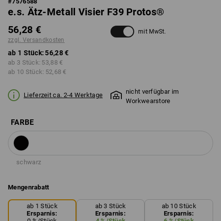
#
7576588
e.s. Ätz-Metall Visier F39 Protos®
56,28 €
mit MwSt.
zzgl. Versandkosten
ab 1 Stück:
56,28 €
ab 3 Stück:
53,88 €
ab 10 Stück:
52,68 €
nicht verfügbar im
Lieferzeit ca. 2-4 Werktage
Workwearstore
FARBE
schwarz
Mengenrabatt
ab 1 Stück
ab 3 Stück
ab 10 Stück
Ersparnis:
Ersparnis:
Ersparnis:
0
%/
Stück
4
%/
Stück
6
%/
Stück