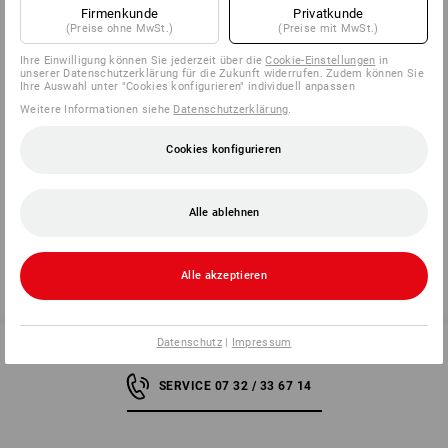
Firmenkunde
Privatkunde
(Preise ohne MwSt.)
(Preise mit MwSt.)
Herstellerinformation:
PROTOS GmbH | Herrschaftswiesen 11 |
AT 6842 Koblach | office@protos.at
Ihre Einwilligung können Sie jederzeit über die
Cookie-Einstellungen
in
unserer Datenschutzerklärung für die Zukunft widerrufen. Zudem können Sie
Ihre Auswahl unter "Cookies konfigurieren" individuell anpassen
Weitere Informationen siehe
Datenschutzerklärung
.
Klicken Sie auf den Button "Datenblatt" für weitere
Informationen.
Cookies konfigurieren
Datenblatt
Alle ablehnen
Alle akzeptieren
Datenschutz
|
Impressum
SERVICE 07 32 / 33 67 14