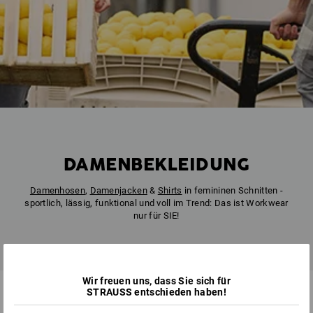
DAMENBEKLEIDUNG
Damenhosen
,
Damenjacken
&
Shirts
in femininen Schnitten -
sportlich, lässig, funktional und voll im Trend: Das ist Workwear
nur für SIE!
Wir freuen uns, dass Sie sich für
ARBEITSKLEIDUNG
DAMEN
KOLLABORATIONEN
STRAUSS entschieden haben!