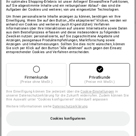
Ihr optimales Shopping-Erlebnis ist unser Anliegen! Einwandfreie Funktionen,
auf Sie abgestimmte Inhalte und ein reibungsloser Ablauf - das sind die
1
Aufgaben der Cookies und weiterer, von uns eingesetzter Technologien.
Um Ihnen personalisierte Inhalte anzeigen zu können, benötigen wir Ihre
Einwilligung. Wenn Sie auf den Button „Alle akzeptieren“ klicken, werden wir
anhand von Cookies und weiteren (auch KI-gestützten) Verfahren
Informationen über Ihre Interaktionen auf unserer Internetseite sowie Daten
aus dem Bestellprozess erfassen und diese insbesondere zu folgenden
Zwecken nutzen: personalisierte, auf Sie zugeschnittene Angebote und
Anzeigen, passgenaue Produktempfehlungen, Marktforschung sowie
Anzeigen- und Inhaltsmessungen. Sollten Sie dies nicht wünschen, können
Sie sich per Klick auf den Button “Alle ablehnen” auch gegen den Einsatz
entsprechender Cookies und Verfahren entscheiden.
Firmenkunde
Privatkunde
(Preise ohne MwSt.)
(Preise mit MwSt.)
Ihre Einwilligung können Sie jederzeit über die
Cookie-Einstellungen
in
unserer Datenschutzerklärung für die Zukunft widerrufen. Zudem können Sie
Ihre Auswahl unter "Cookies konfigurieren" individuell anpassen
Weitere Informationen siehe
Datenschutzerklärung
.
SALE -40%
Cookies konfigurieren
NFL Hoodie cotton, ladies
1
Farbe