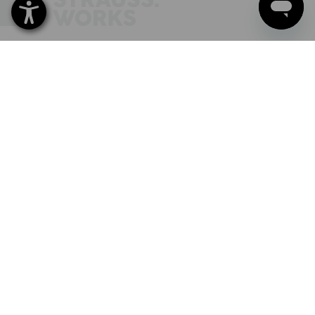
NEWSLETTER-ANMELDUNG
STRAUSS FOLGEN
Alle Preise
zzgl. Versandkosten
bei Bestellungen unter 180,00 € Warenwert.
DATENSCHUTZ
AGB
IMPRESSUM
WIDERRUFSBELEHRUNG