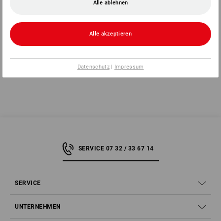
Alle ablehnen
19,99 €
11,99 €
(m. MwSt.)
Alle akzeptieren
Sie haben sich bereits 1 von 1 Artikel angesehen.
Datenschutz
|
Impressum
SERVICE 07 32 / 33 67 14
SERVICE
UNTERNEHMEN