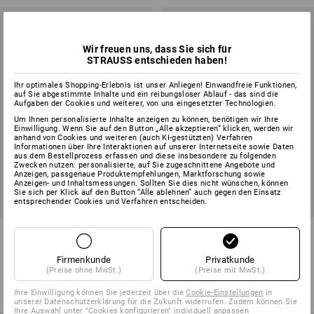
Wir freuen uns, dass Sie sich für
STRAUSS entschieden haben!
Ihr optimales Shopping-Erlebnis ist unser Anliegen! Einwandfreie Funktionen,
auf Sie abgestimmte Inhalte und ein reibungsloser Ablauf - das sind die
Aufgaben der Cookies und weiterer, von uns eingesetzter Technologien.
Um Ihnen personalisierte Inhalte anzeigen zu können, benötigen wir Ihre
Einwilligung. Wenn Sie auf den Button „Alle akzeptieren“ klicken, werden wir
anhand von Cookies und weiteren (auch KI-gestützten) Verfahren
Informationen über Ihre Interaktionen auf unserer Internetseite sowie Daten
aus dem Bestellprozess erfassen und diese insbesondere zu folgenden
Zwecken nutzen: personalisierte, auf Sie zugeschnittene Angebote und
Anzeigen, passgenaue Produktempfehlungen, Marktforschung sowie
Anzeigen- und Inhaltsmessungen. Sollten Sie dies nicht wünschen, können
Sie sich per Klick auf den Button “Alle ablehnen” auch gegen den Einsatz
entsprechender Cookies und Verfahren entscheiden.
Jacke e.s.vision stretch,
e.s. Funktions Sweatjacke
Damen
melange, Damen
Firmenkunde
Privatkunde
1
Farbe
12
Farben
(Preise ohne MwSt.)
(Preise mit MwSt.)
ab
95,88 €
ab
49,08 €
(m. MwSt.) ab 10 Stück
(m. MwSt.) ab 10 Stück
Ihre Einwilligung können Sie jederzeit über die
Cookie-Einstellungen
in
unserer Datenschutzerklärung für die Zukunft widerrufen. Zudem können Sie
Ihre Auswahl unter "Cookies konfigurieren" individuell anpassen