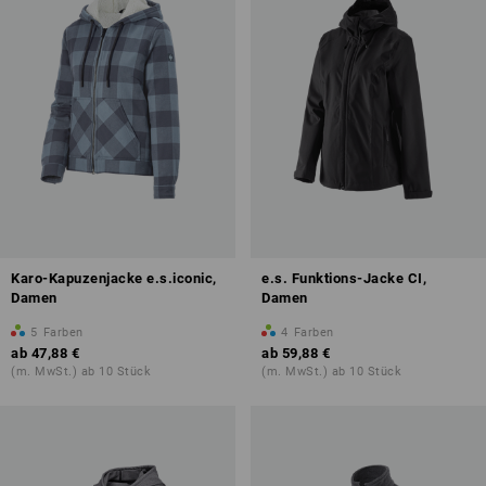
Karo-Kapuzenjacke e.s.iconic,
e.s. Funktions-Jacke CI,
Damen
Damen
5
Farben
4
Farben
ab
47,88 €
ab
59,88 €
(m. MwSt.) ab 10 Stück
(m. MwSt.) ab 10 Stück