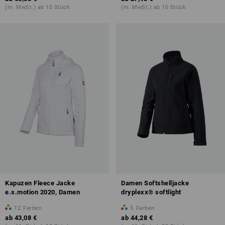
(m. MwSt.) ab 10 Stück
(m. MwSt.) ab 10 Stück
Kapuzen Fleece Jacke
Damen Softshelljacke
e.s.motion 2020, Damen
dryplexx® softlight
12
Farben
5
Farben
ab
43,08 €
ab
44,28 €