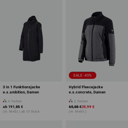
SALE -45%
3 in 1 Funktionsjacke
Hybrid Fleecejacke
e.s.ambition, Damen
e.s.concrete, Damen
4
Farben
2
Farben
ab
191,88 €
65,88 €
35,99 €
(m. MwSt.) ab 10 Stück
(m. MwSt.)