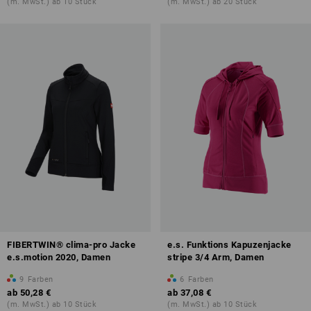
(m. MwSt.) ab 10 Stück
(m. MwSt.) ab 20 Stück
FIBERTWIN® clima-pro Jacke
e.s. Funktions Kapuzenjacke
e.s.motion 2020, Damen
stripe 3/4 Arm, Damen
9
Farben
6
Farben
ab
50,28 €
ab
37,08 €
(m. MwSt.) ab 10 Stück
(m. MwSt.) ab 10 Stück