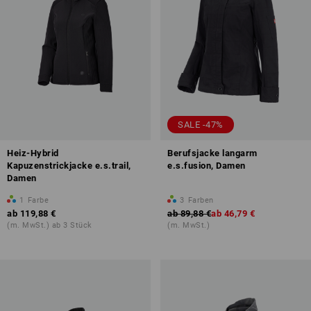
SALE -47%
Heiz-Hybrid
Berufsjacke langarm
Kapuzenstrickjacke e.s.trail,
e.s.fusion, Damen
Damen
1
Farbe
3
Farben
ab
119,88 €
ab
89,88 €
ab
46,79 €
(m. MwSt.) ab 3 Stück
(m. MwSt.)