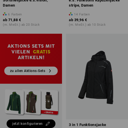
Softshelljacke e.s.vision,
e.s. Funktions Kapuzenjacke
Damen
stripe, Damen
6
Farben
14
Farben
ab
71,88 €
ab
39,96 €
(m. MwSt.) ab 20 Stück
(m. MwSt.) ab 10 Stück
AKTIONS SETS MIT
VIELEN
GRATIS
ARTIKELN!
zu allen Aktions-Sets
jetzt konfigurieren
3 in 1 Funktionsjacke