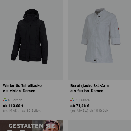
Winter Softshelljacke
Berufsjacke 3/4-Arm
e.s.vision, Damen
e.s.fusion, Damen
6
Farben
5
Farben
ab
113,88 €
ab
71,88 €
(m. MwSt.) ab 10 Stück
(m. MwSt.) ab 10 Stück
Druck & Stick – ab 1 Stück
GESTALTEN SIE