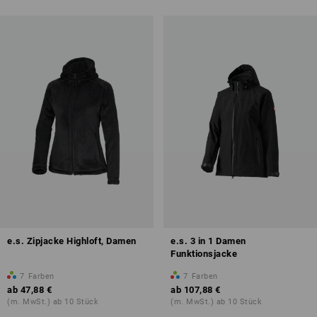
e.s. Zipjacke Highloft, Damen
e.s. 3 in 1 Damen
Funktionsjacke
7
Farben
7
Farben
ab
47,88 €
ab
107,88 €
(m. MwSt.) ab 10 Stück
(m. MwSt.) ab 10 Stück