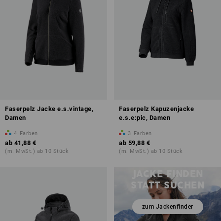
Faserpelz Jacke e.s.vintage,
Faserpelz Kapuzenjacke
Damen
e.s.e:pic, Damen
4
Farben
3
Farben
ab
41,88 €
ab
59,88 €
(m. MwSt.) ab 10 Stück
(m. MwSt.) ab 10 Stück
JACKE FINDEN
STATT SUCHEN
zum Jackenfinder