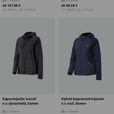
5
Farben
4
Farben
ab
167,88 €
ab
68,28 €
(m. MwSt.) ab 10 Stück
(m. MwSt.) ab 10 Stück
Kapuzenjacke isocell
Hybrid Kapuzenstrickjacke
e.s.dynashield, Damen
e.s.trail, Damen
6
Farben
3
Farben