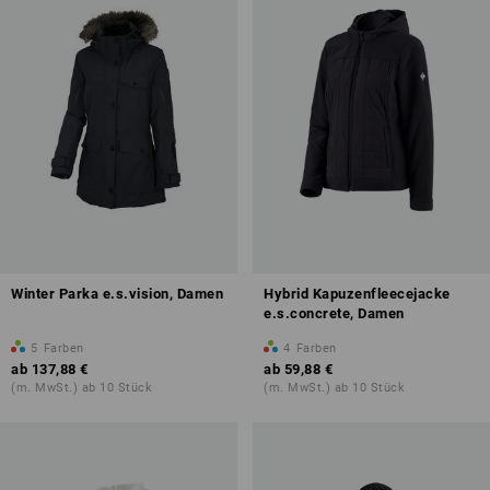
Winter Parka e.s.vision, Damen
Hybrid Kapuzenfleecejacke
e.s.concrete, Damen
5
Farben
4
Farben
ab
137,88 €
ab
59,88 €
(m. MwSt.) ab 10 Stück
(m. MwSt.) ab 10 Stück