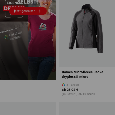
SELBST!
jetzt gestalten
Damen Microfleece Jacke
dryplexx® micro
3
Farben
ab
25,08 €
(m. MwSt.) ab 10 Stück