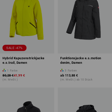
SALE -47%
Hybrid Kapuzenstrickjacke
Funktionsjacke e.s.motion
e.s.trail, Damen
denim, Damen
1
Farbe
3
Farben
80,28 €
41,99 €
ab
113,88 €
(m. MwSt.)
(m. MwSt.) ab 10 Stück