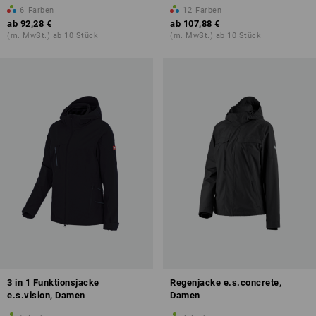
6
Farben
12
Farben
ab
92,28 €
ab
107,88 €
(m. MwSt.) ab 10 Stück
(m. MwSt.) ab 10 Stück
3 in 1 Funktionsjacke
Regenjacke e.s.concrete,
e.s.vision, Damen
Damen