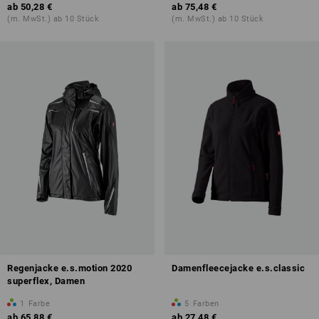
ab
50,28 €
ab
75,48 €
(m. MwSt.) ab 10 Stück
(m. MwSt.) ab 10 Stück
Regenjacke e.s.motion 2020
Damenfleecejacke e.s.classic
superflex, Damen
1
Farbe
5
Farben
ab
65,88 €
ab
27,48 €