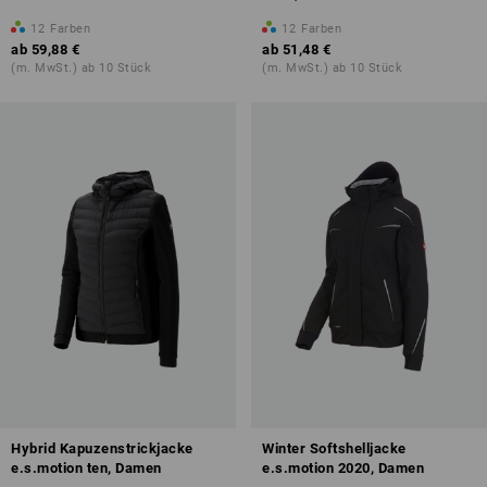
12
Farben
12
Farben
ab
59,88 €
ab
51,48 €
(m. MwSt.) ab 10 Stück
(m. MwSt.) ab 10 Stück
Hybrid Kapuzenstrickjacke
Winter Softshelljacke
e.s.motion ten, Damen
e.s.motion 2020, Damen