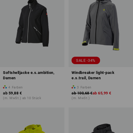
SALE -34%
Softshelljacke e.s.ambition,
Windbreaker light-pack
Damen
e.s.trail, Damen
4
Farben
3
Farben
ab
59,88 €
ab
100,68 €
ab
65,99 €
(m. MwSt.) ab 10 Stück
(m. MwSt.)