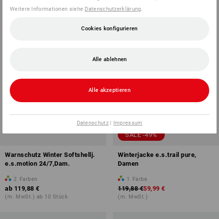
Weitere Informationen siehe
Datenschutzerklärung
.
Cookies konfigurieren
Alle ablehnen
Alle akzeptieren
Datenschutz
|
Impressum
SALE -49%
Warnschutz Winter Softshellj.
Winterjacke e.s.trail pure,
e.s.motion 24/7,Dam.
Damen
2
Farben
1
Farbe
ab
119,88 €
119,88 €
59,99 €
(m. MwSt.) ab 10 Stück
(m. MwSt.)