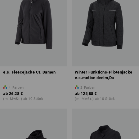
e.s. Fleecejacke CI, Damen
Winter Funktions-Pilotenjacke
e.s.motion denim,Da
4
Farben
2
Farben
ab
26,28 €
ab
125,88 €
(m. MwSt.) ab 10 Stück
(m. MwSt.) ab 10 Stück