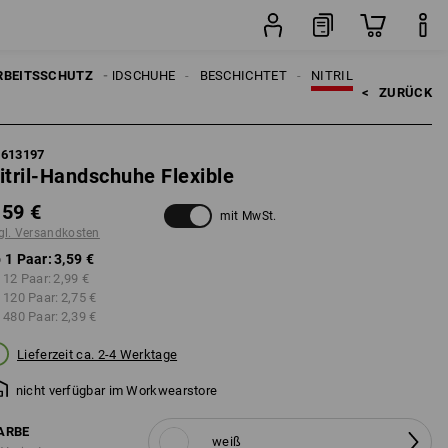
Paar
RBEITSSCHUTZ
HANDSCHUHE
BESCHICHTET
NITRIL
<   
ZURÜCK
7613197
itril-Handschuhe Flexible
,59 €
mit MwSt.
gl. Versandkosten
 1 Paar:
3,59 €
 12 Paar:
2,99 €
 120 Paar:
2,75 €
 480 Paar:
2,39 €
Lieferzeit ca. 2-4 Werktage
nicht verfügbar im Workwearstore
ARBE
weiß