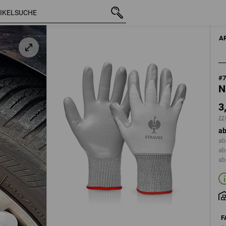
mit MwSt.
3,59 €
S
zzgl. Versandkosten
A
#
N
3
zz
ab
ab
ab
ab
F