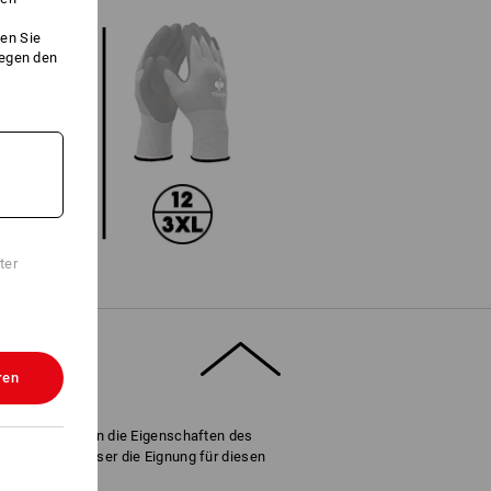
en Sie
gegen den
ter
ren
 Bewertet wurden die Eigenschaften des
ung, desto besser die Eignung für diesen