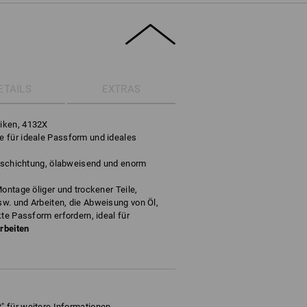
ETAILS
EXTRAS
iken, 4132X
 für ideale Passform und ideales
Beschichtung, ölabweisend und enorm
ontage öliger und trockener Teile,
w. und Arbeiten, die Abweisung von Öl,
te Passform erfordern, ideal für
rbeiten
" für weitere Informationen.