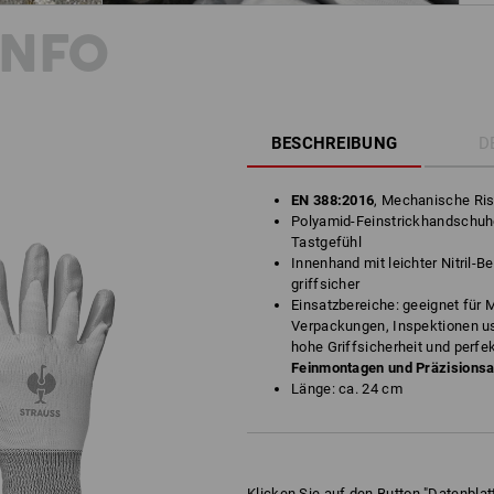
INFO
BESCHREIBUNG
D
EN 388:2016
, Mechanische Ris
Polyamid-Feinstrickhandschuhe
Tastgefühl
Innenhand mit leichter Nitril-
griffsicher
Einsatzbereiche: geeignet für M
Verpackungen, Inspektionen us
hohe Griffsicherheit und perfek
Feinmontagen und Präzisionsa
Länge: ca. 24 cm
Klicken Sie auf den Button "Datenblatt