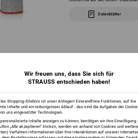
Datenblätter
FOS
Wir freuen uns, dass Sie sich für
STRAUSS entschieden haben!
FARBLEITSYSTEM
ales Shopping-Erlebnis ist unser Anliegen! Einwandfreie Funktionen, auf Sie
ÜR JEDE GRÖSSE EINE BUNDFARB
te Inhalte und ein reibungsloser Ablauf - das sind die Aufgaben der Cooki
 von uns eingesetzter Technologien.
personalisierte Inhalte anzeigen zu können, benötigen wir Ihre Einwilligung
Viele helfende Hände am Werk? Bestens!
utton „Alle akzeptieren“ klicken, werden wir anhand von Cookies und weiter
g am Bund unserer Handschuhe findet jeder Mitarbeiter schnell seine ric
zten) Verfahren Informationen über Ihre Interaktionen auf unserer Internets
tellungen zum schnellen und übersichtlichen Einlagern unterschiedlicher
 dem Bestellprozess erfassen und diese insbesondere zu folgenden Zwec