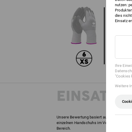
nutzen: p
Produktem
dies nich
Einsatz e
Ihre Einw
Datenschu
"Cookies 
Weitere I
EINSATZ-
Cooki
Unsere Bewertung basiert auf Erfahrungen 
einzelnen Handschuhs im Vergleich mit all
Bereich.