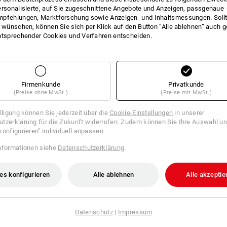
ersonalisierte, auf Sie zugeschnittene Angebote und Anzeigen, passgenaue
pfehlungen, Marktforschung sowie Anzeigen- und Inhaltsmessungen. Sollt
t wünschen, können Sie sich per Klick auf den Button “Alle ablehnen” auch 
ntsprechender Cookies und Verfahren entscheiden.
Firmenkunde
Privatkunde
(Preise ohne MwSt.)
(Preise mit MwSt.)
illigung können Sie jederzeit über die
Cookie-Einstellungen
in unserer
tzerklärung für die Zukunft widerrufen. Zudem können Sie Ihre Auswahl un
konfigurieren" individuell anpassen
nformationen siehe
Datenschutzerklärung
.
EMPFEHLUNG
es konfigurieren
Alle ablehnen
Alle akzeptie
aus der Praxis. Die gültigen EN-Normen wurden dabei nicht berücksichtigt.
en anderen Handschuhen der jeweiligen Materialgruppe. Je höher die Bewert
Datenschutz
|
Impressum