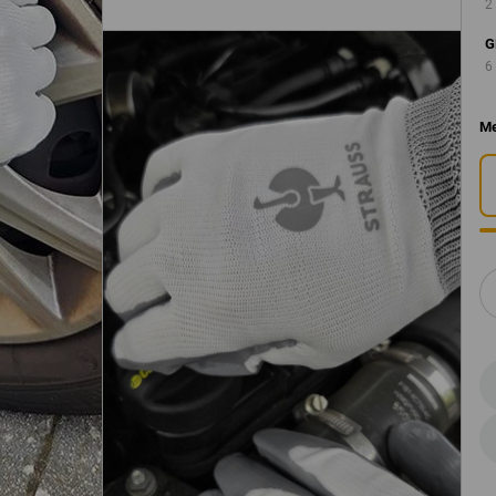
2
G
6
Me