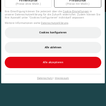
Firmenkunde
Privatkunde
(Preise ohne MwSt.)
(Preise mit MwSt.)
Ihre Einwilligung können Sie jederzeit über die
Cookie-Einstellungen
in
unserer Datenschutzerklärung für die Zukunft widerrufen. Zudem können Sie
Ihre Auswahl unter "Cookies konfigurieren" individuell anpassen
Weitere Informationen siehe
Datenschutzerklärung
.
Cookies konfigurieren
Alle ablehnen
Alle akzeptieren
Datenschutz
|
Impressum