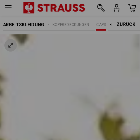
ZURÜCK    >
ARBEITSKLEIDUNG
ERREN
ACCESSOIRES
KOPFBEDECKUNGEN
CAPS