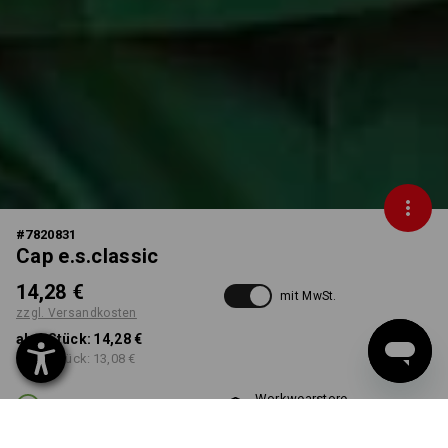
#
7820831
Cap e.s.classic
14,28 €
mit MwSt.
zzgl. Versandkosten
ab 1 Stück:
14,28 €
ab 10 Stück:
13,08 €
Workwearstore
Lieferzeit ca. 2-4 Werktage
Verfügbarkeit