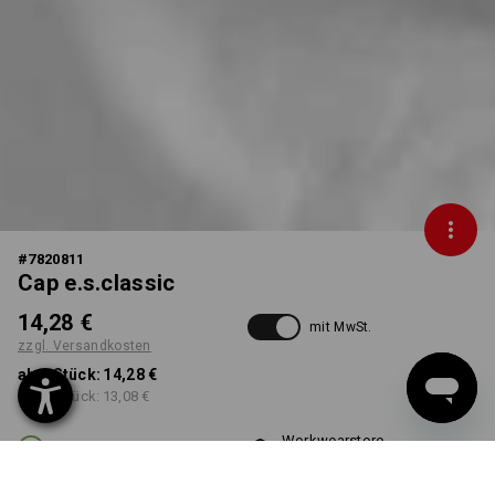
#
7820811
Cap e.s.classic
14,28 €
mit MwSt.
zzgl. Versandkosten
ab 1 Stück:
14,28 €
ab 10 Stück:
13,08 €
Workwearstore
Lieferzeit ca. 2-4 Werktage
Verfügbarkeit