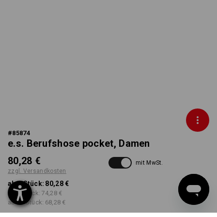
#
85874
e.s. Berufshose pocket, Damen
80,28 €
mit MwSt.
zzgl. Versandkosten
ab 1 Stück:
80,28 €
ab 3 Stück:
74,28 €
ab 10 Stück:
68,28 €