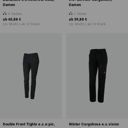
Damen
Damen
4
Farben
1
Farbe
ab
65,88 €
ab
59,88 €
(m. MwSt.) ab 10 Stück
(m. MwSt.) ab 10 Stück
Double Front Tights e.s.e:pic,
Winter Cargohose e.s.vision