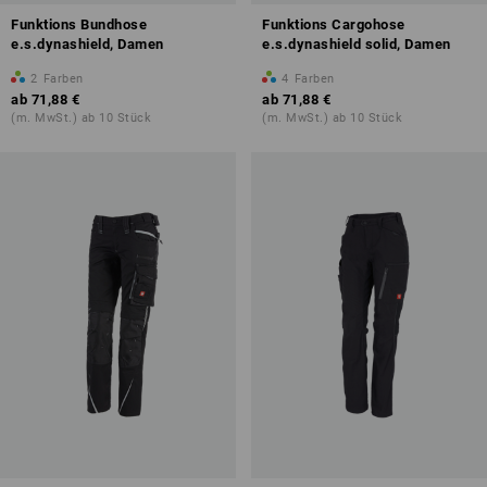
Funktions Bundhose
Funktions Cargohose
e.s.dynashield, Damen
e.s.dynashield solid, Damen
2
Farben
4
Farben
ab
71,88 €
ab
71,88 €
(m. MwSt.) ab 10 Stück
(m. MwSt.) ab 10 Stück