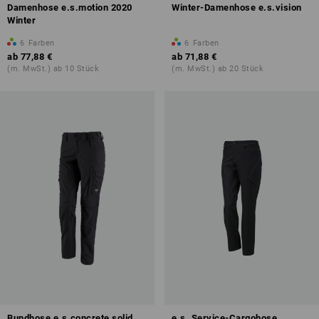
Damenhose e.s.motion 2020
Winter-Damenhose e.s.vision
Winter
6
Farben
6
Farben
ab
77,88 €
ab
71,88 €
(m. MwSt.) ab 10 Stück
(m. MwSt.) ab 20 Stück
Bundhose e.s.concrete solid,
e.s. Service-Cargohose,