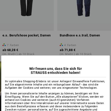
e.s. Berufshose pocket, Damen
Bundhose e.s.trail, Damen
7
Farben
4
Farben
ab
68,28 €
ab
71,88 €
(m. MwSt.) ab 10 Stück
(m. MwSt.) ab 10 Stück
GESTALTEN SIE
SELBST!
Wir freuen uns, dass Sie sich für
STRAUSS entschieden haben!
In wenigen Klicks zu Ihrem
individuellen Stickdesign – ideal
Ihr optimales Shopping-Erlebnis ist unser Anliegen! Einwandfreie Funktionen,
für beanspruchte Workwear
auf Sie abgestimmte Inhalte und ein reibungsloser Ablauf - das sind die
Aufgaben der Cookies und weiterer, von uns eingesetzter Technologien.
jetzt gestalten
Um Ihnen personalisierte Inhalte anzeigen zu können, benötigen wir Ihre
Einwilligung. Wenn Sie auf den Button „Alle akzeptieren“ klicken, werden wir
anhand von Cookies und weiteren (auch KI-gestützten) Verfahren
Informationen über Ihre Interaktionen auf unserer Internetseite sowie Daten
aus dem Bestellprozess erfassen und diese insbesondere zu folgenden
Zwecken nutzen: personalisierte, auf Sie zugeschnittene Angebote und