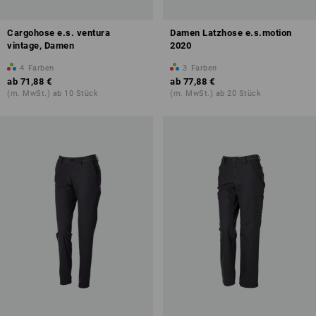
Cargohose e.s. ventura
Damen Latzhose e.s.motion
vintage, Damen
2020
4
Farben
3
Farben
ab
71,88 €
ab
77,88 €
(m. MwSt.) ab 10 Stück
(m. MwSt.) ab 20 Stück