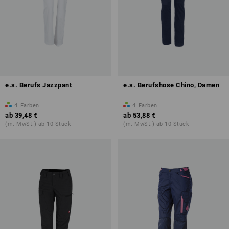
e.s. Berufs Jazzpant
e.s. Berufshose Chino, Damen
4
Farben
4
Farben
ab
39,48 €
ab
53,88 €
(m. MwSt.) ab 10 Stück
(m. MwSt.) ab 10 Stück