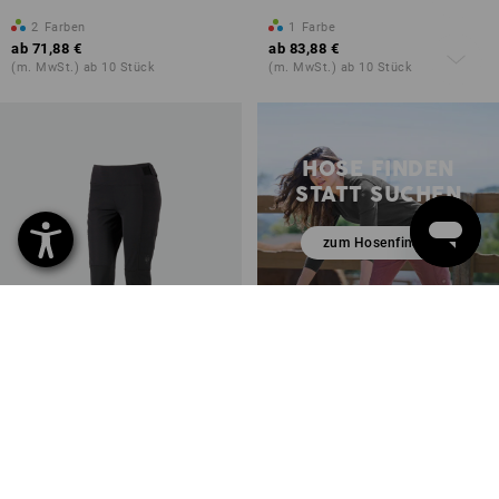
2
Farben
1
Farbe
ab
71,88 €
ab
83,88 €
(m. MwSt.) ab 10 Stück
(m. MwSt.) ab 10 Stück
HOSE FINDEN
STATT SUCHEN
zum Hosenfinder
Winter Funktions Tights
e.s.trail, Damen