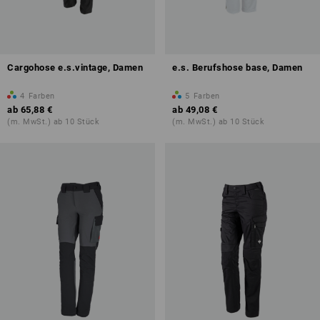
Cargohose e.s.vintage, Damen
e.s. Berufshose base, Damen
4
Farben
5
Farben
ab
65,88 €
ab
49,08 €
(m. MwSt.) ab 10 Stück
(m. MwSt.) ab 10 Stück