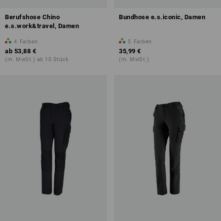
Berufshose Chino
Bundhose e.s.iconic, Damen
e.s.work&travel, Damen
4
Farben
5
Farben
ab
53,88 €
35,99 €
(m. MwSt.) ab 10 Stück
(m. MwSt.)