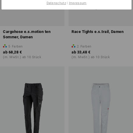
Datenschutz
|
Impressum
Cargohose e.s.motion ten
Race Tights e.s.trail, Damen
Sommer, Damen
5
Farben
2
Farben
ab
68,28 €
ab
33,48 €
(m. MwSt.) ab 10 Stück
(m. MwSt.) ab 10 Stück