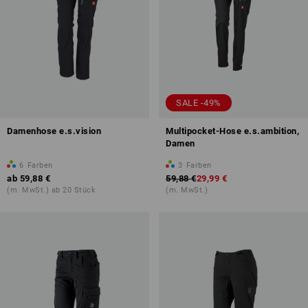
SALE -49%
Damenhose e.s.vision
Multipocket-Hose e.s.ambition,
Damen
6
Farben
3
Farben
ab
59,88 €
59,88 €
29,99 €
(m. MwSt.) ab 20 Stück
(m. MwSt.)