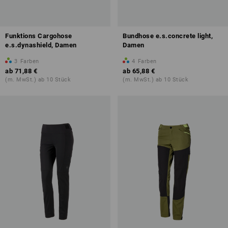
Funktions Cargohose
Bundhose e.s.concrete light,
e.s.dynashield, Damen
Damen
3
Farben
4
Farben
ab
71,88 €
ab
65,88 €
(m. MwSt.) ab 10 Stück
(m. MwSt.) ab 10 Stück