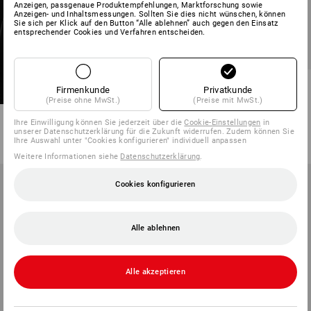
Anzeigen, passgenaue Produktempfehlungen, Marktforschung sowie
Anzeigen- und Inhaltsmessungen. Sollten Sie dies nicht wünschen, können
Sie sich per Klick auf den Button “Alle ablehnen” auch gegen den Einsatz
entsprechender Cookies und Verfahren entscheiden.
e.s. Damen 5-Pocket-
Firmenkunde
Privatkunde
Berufshose Chino
(Preise ohne MwSt.)
(Preise mit MwSt.)
4
Farben
Ihre Einwilligung können Sie jederzeit über die
Cookie-Einstellungen
in
ab
47,88 €
unserer Datenschutzerklärung für die Zukunft widerrufen. Zudem können Sie
Ihre Auswahl unter "Cookies konfigurieren" individuell anpassen
(m. MwSt.) ab 10 Stück
Weitere Informationen siehe
Datenschutzerklärung
.
Cookies konfigurieren
Alle ablehnen
Alle akzeptieren