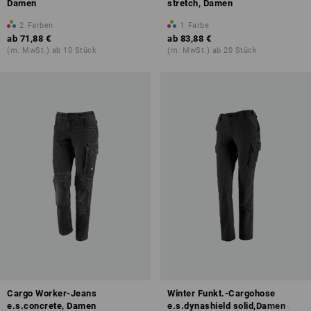
Damen
stretch, Damen
2
Farben
1
Farbe
ab
71,88 €
ab
83,88 €
(m. MwSt.) ab 10 Stück
(m. MwSt.) ab 20 Stück
Cargo Worker-Jeans
Winter Funkt.-Cargohose
e.s.concrete, Damen
e.s.dynashield solid,Damen