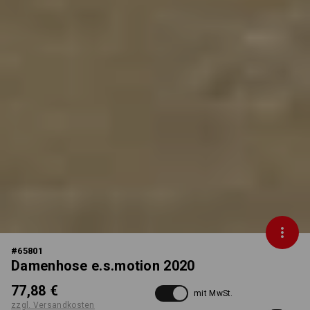
#
65801
Damenhose e.s.motion 2020
77,88 €
mit MwSt.
zzgl. Versandkosten