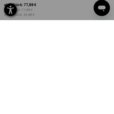
ab 1 Stück:
77,88 €
ab 5 Stück:
71,88 €
ab 20 Stück:
65,88 €
Workwearstore
Lieferzeit ca. 2-4 Werktage
Verfügbarkeit
FARBE
GRÖSSE
32N
wählen
wählen
schwarz / warngelb /
warnorange
Mengenrabatt
ab 1 Stück
ab 5 Stück
ab 20 Stück
Ersparnis:
Ersparnis:
Ersparnis:
0
%/
Stück
8
%/
Stück
15
%/
Stück