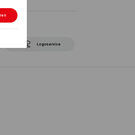
eren
Logoservice