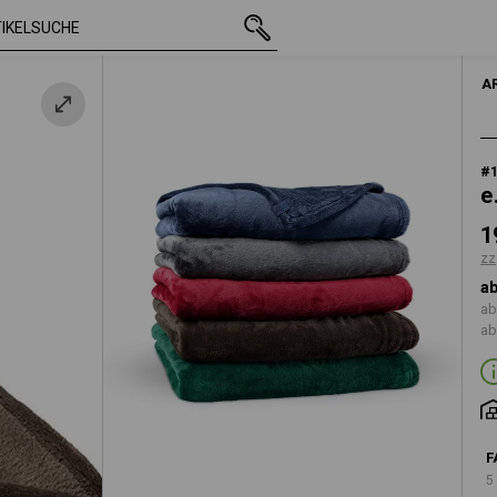
mit MwSt.
19,08 €
tanie
zzgl. Versandkosten
A
#
e
1
zz
ab
ab
ab
F
5