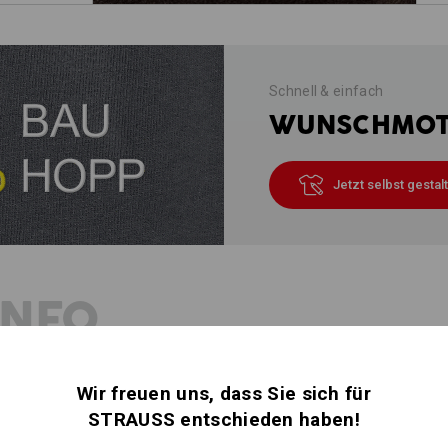
Schnell & einfach
WUNSCHMOTI
Jetzt selbst gestal
INFO
Wir freuen uns, dass Sie sich für
Gemütlicher Lunch in der Herbstsonn
winterlichen Terrasse genießen? Na kl
STRAUSS entschieden haben!
Fleecedecke verlängern wir die Outd
ist robust, pflegeleicht und speiche