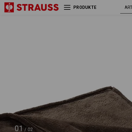
PRODUKTE
e.s. Fleecedecke
kas
01
/
02