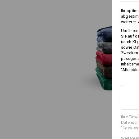
Ihr optim
abgestimm
weiterer,
Um Ihnen 
Sie auf d
(auch KI-
sowie Da
Zwecken n
passgena
Inhaltsme
“Alle abl
Ihre Einw
Datenschu
"Cookies 
Weitere I