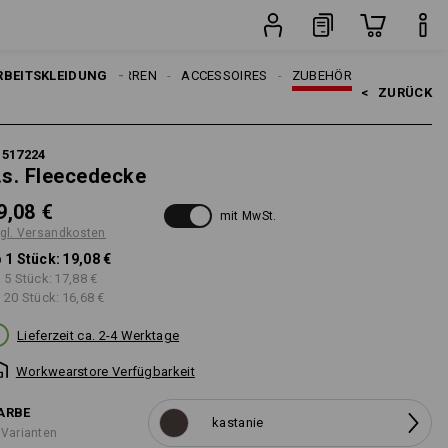
Stück
RBEITSKLEIDUNG
HERREN
ACCESSOIRES
ZUBEHÖR
<   
ZURÜCK
1517224
.s. Fleecedecke
9,08 €
mit MwSt.
gl. Versandkosten
 1 Stück:
19,08 €
 5 Stück:
17,88 €
 20 Stück:
16,68 €
Lieferzeit ca. 2-4 Werktage
Workwearstore Verfügbarkeit
ARBE
kastanie
 Varianten