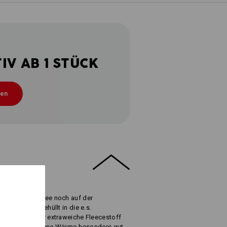
V AB 1 STÜCK
ten
e und den Kaffee noch auf der
ar! Warm eingehüllt in die e.s.
oor-Saison. Der extraweiche Fleecestoff
rt die körpereigene Wärme besonders gut.