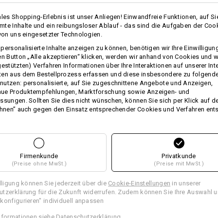
Damit ist die schlichte Kuscheldeck
ales Shopping-Erlebnis ist unser Anliegen! Einwandfreie Funktionen, auf Si
oder beim Café- und Restaurantbesu
te Inhalte und ein reibungsloser Ablauf - das sind die Aufgaben der Coo
 von uns eingesetzter Technologien.
BESCHREIBUNG
personalisierte Inhalte anzeigen zu können, benötigen wir Ihre Einwilligu
en Button „Alle akzeptieren“ klicken, werden wir anhand von Cookies und w
gestützten) Verfahren Informationen über Ihre Interaktionen auf unserer Int
Kuschelig warme Fleecedecke
ten aus dem Bestellprozess erfassen und diese insbesondere zu folgend
utzen: personalisierte, auf Sie zugeschnittene Angebote und Anzeigen,
extraweicher Fleecestoff mit 
ue Produktempfehlungen, Marktforschung sowie Anzeigen- und
hervorragende Wärmeeigensc
ssungen. Sollten Sie dies nicht wünschen, können Sie sich per Klick auf d
flauschiger Griff
ehnen” auch gegen den Einsatz entsprechender Cookies und Verfahren ent
dezentes Label mit Strauss L
Maße: ca. 170 x 130 cm
Material:
Oberstoff
100
%
Polyester
(ca. 260 
Firmenkunde
Privatkunde
(Preise ohne MwSt.)
(Preise mit MwSt.)
Pflegehinweise:
Maschinenwäsche 40 °C
Pflegeleicht
illigung können Sie jederzeit über die
Cookie-Einstellungen
in unserer
tzerklärung für die Zukunft widerrufen. Zudem können Sie Ihre Auswahl u
Trocknen im Trockner schonen
konfigurieren" individuell anpassen
Nicht trockenreinigen
nformationen siehe
Datenschutzerklärung
.