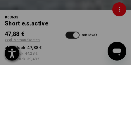
#
63633
Short e.s.active
47,88 €
mit MwSt.
zzgl. Versandkosten
ab 1 Stück:
47,88 €
ab 5 Stück:
44,28 €
ab 20 Stück:
39,48 €
Lieferzeit ca. 10-12
Workwearstore
Werktage
Verfügbarkeit
FARBE
GRÖSSE
46
wählen
wählen
grau / dunkelblau
Mengenrabatt