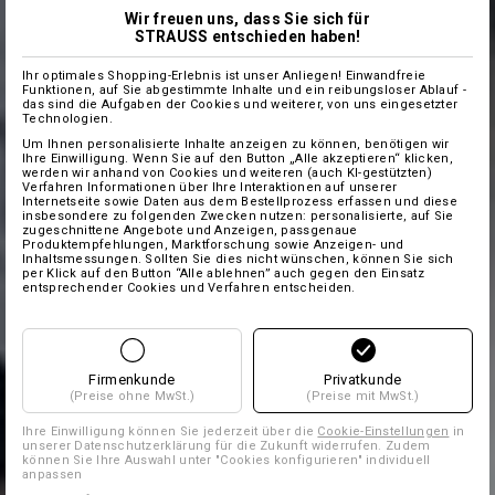
Wir freuen uns, dass Sie sich für
STRAUSS entschieden haben!
Ihr optimales Shopping-Erlebnis ist unser Anliegen! Einwandfreie
Funktionen, auf Sie abgestimmte Inhalte und ein reibungsloser Ablauf -
das sind die Aufgaben der Cookies und weiterer, von uns eingesetzter
Technologien.
Um Ihnen personalisierte Inhalte anzeigen zu können, benötigen wir
Ihre Einwilligung. Wenn Sie auf den Button „Alle akzeptieren“ klicken,
werden wir anhand von Cookies und weiteren (auch KI-gestützten)
Verfahren Informationen über Ihre Interaktionen auf unserer
Internetseite sowie Daten aus dem Bestellprozess erfassen und diese
insbesondere zu folgenden Zwecken nutzen: personalisierte, auf Sie
zugeschnittene Angebote und Anzeigen, passgenaue
Produktempfehlungen, Marktforschung sowie Anzeigen- und
Inhaltsmessungen. Sollten Sie dies nicht wünschen, können Sie sich
per Klick auf den Button “Alle ablehnen” auch gegen den Einsatz
entsprechender Cookies und Verfahren entscheiden.
Firmenkunde
Privatkunde
(Preise ohne MwSt.)
(Preise mit MwSt.)
Ihre Einwilligung können Sie jederzeit über die
Cookie-Einstellungen
in
unserer Datenschutzerklärung für die Zukunft widerrufen. Zudem
können Sie Ihre Auswahl unter "Cookies konfigurieren" individuell
anpassen