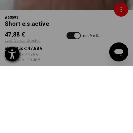
#
63593
Short e.s.active
47,88 €
mit MwSt.
zzgl. Versandkosten
ab 1 Stück:
47,88 €
ab 5 Stück:
44,28 €
ab 20 Stück:
39,48 €
Workwearstore
Lieferzeit ca. 2-4 Werktage
Verfügbarkeit
FARBE
GRÖSSE
44
wählen
wählen
weiß / grau
Mengenrabatt