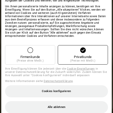
Aufgaben der Cookies und weiterer, von uns eingesetzter Technologien.
Um Ihnen personalisierte Inhalte anzeigen zu können, benötigen wir Ihre
Einwilligung. Wenn Sie auf den Button „Alle akzeptieren“ klicken, werden wir
anhand von Cookies und weiteren (auch KI-gestützten) Verfahren
Informationen über Ihre Interaktionen auf unserer Internetseite sowie Daten
aus dem Bestellprozess erfassen und diese insbesondere zu folgenden
Zwecken nutzen: personalisierte, auf Sie zugeschnittene Angebote und
Anzeigen, passgenaue Produktempfehlungen, Marktforschung sowie
Anzeigen- und Inhaltsmessungen. Sollten Sie dies nicht wünschen, können
Sie sich per Klick auf den Button “Alle ablehnen” auch gegen den Einsatz
entsprechender Cookies und Verfahren entscheiden.
Firmenkunde
Privatkunde
(Preise ohne MwSt.)
(Preise mit MwSt.)
Ihre Einwilligung können Sie jederzeit über die
Cookie-Einstellungen
in
unserer Datenschutzerklärung für die Zukunft widerrufen. Zudem können Sie
Ihre Auswahl unter "Cookies konfigurieren" individuell anpassen
Weitere Informationen siehe
Datenschutzerklärung
.
Cookies konfigurieren
Alle ablehnen