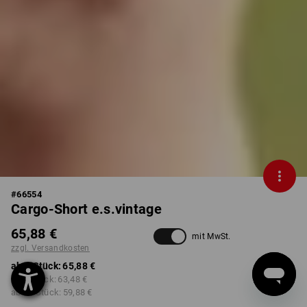
#
66554
Cargo-Short e.s.vintage
65,88 €
mit MwSt.
zzgl. Versandkosten
ab 1 Stück:
65,88 €
ab 3 Stück:
63,48 €
ab 10 Stück:
59,88 €