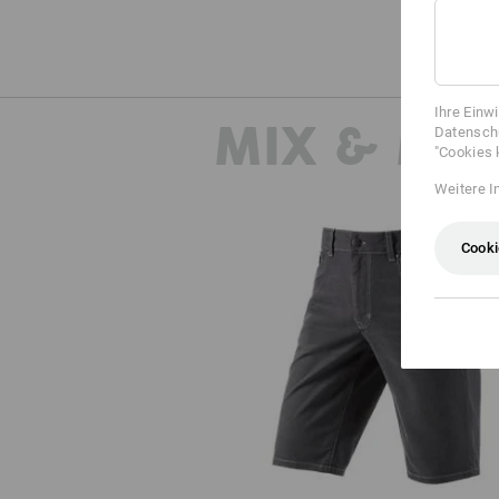
Ihre Einw
MIX & MA
Datenschu
"Cookies 
Weitere I
Cooki
5-Pocket-Short e.s.vintage