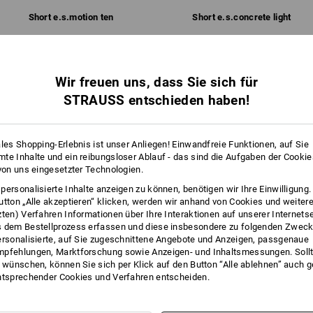
Short e.s.​motion ten
Short e.s.​concrete light
Personalisierung:
Logoservice
Gleiche Features:
Gleiche Features:
Wir freuen uns, dass Sie sich für
STRAUSS entschieden haben!
12
11
ales Shopping-Erlebnis ist unser Anliegen! Einwandfreie Funktionen, auf Sie
te Inhalte und ein reibungsloser Ablauf - das sind die Aufgaben der Cooki
 von uns eingesetzter Technologien.
personalisierte Inhalte anzeigen zu können, benötigen wir Ihre Einwilligung
+3 weitere Features
+3 weitere Features
utton „Alle akzeptieren“ klicken, werden wir anhand von Cookies und weiter
zten) Verfahren Informationen über Ihre Interaktionen auf unserer Internets
 dem Bestellprozess erfassen und diese insbesondere zu folgenden Zwec
ersonalisierte, auf Sie zugeschnittene Angebote und Anzeigen, passgenaue
pfehlungen, Marktforschung sowie Anzeigen- und Inhaltsmessungen. Sollt
t wünschen, können Sie sich per Klick auf den Button “Alle ablehnen” auch 
ntsprechender Cookies und Verfahren entscheiden.
Alle Details vergleichen