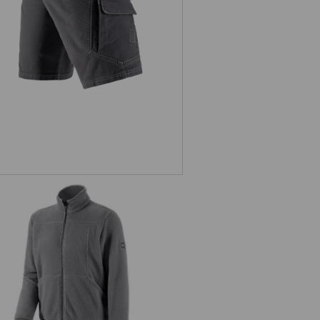
Faserpelz Jacke e.s.vintage