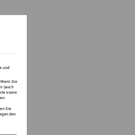
es und
. Wenn Sie
en (auch
eite sowie
ken
en Sie
gegen den