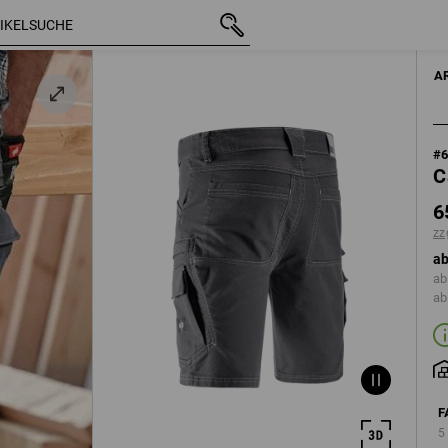
mit MwSt.
65,88 €
44
zzgl. Versandkosten
A
#
C
6
zz
ab
ab
ab
F
5