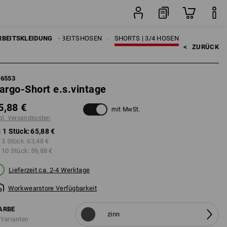
Stück
RBEITSKLEIDUNG
HERREN
ARBEITSHOSEN
SHORTS | 3/4 HOSEN
<   
ZURÜCK
66553
argo-Short e.s.vintage
5,88 €
mit MwSt.
gl. Versandkosten
 1 Stück:
65,88 €
 3 Stück:
63,48 €
 10 Stück:
59,88 €
Lieferzeit ca. 2-4 Werktage
Workwearstore Verfügbarkeit
ARBE
zinn
 Varianten