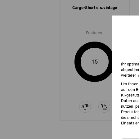
Cargo-Short e.s.​vintage
Features:
15
Ihr optim
abgestimm
weiterer,
Um Ihnen 
auf den B
KI-gestüt
Daten aus
nutzen: p
Produktem
dies nich
Einsatz e