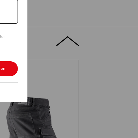
ter
ren
Cargo-Short e.s.vintage