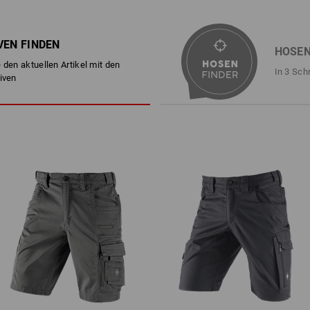
mit Knopfleisten-Verschluss un
NOCH MEHR PLATZ
2 Schubtaschen, eine davon m
2 Gesäßtaschen
Sehr geräumig, oft mehrteilig und mit z
linkes Bein: geräumiges Haupt
VEN FINDEN
Reißverschluss: Die Schenkeltaschen u
HOSEN
weiteres großes Fach mit Klet
verschiedenen Ausführungen. Eines ha
 den aktuellen Artikel mit den
rechtes Bein: geräumiges Haup
die optimale Platzierung sind alle Arbe
In 3 Sch
iven
durch Klett größenverstellbar, 
Hand und wieder verstaut.
praktische Öse zum Anklippen 
Material:
Oberstoff
48
%
Baumwolle
/
36
%
El
(ca. 310 g/m²)
Pflegehinweise:
Maschinenwäsche 40 °C
Trocknen im Trockner schonen
Chemische Reinigung mit
Perchlorethylen möglich
!!! Saisonartikel !!! Lieferung nur sol
1
mehr
/
2