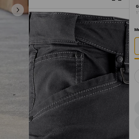
G
1
Me