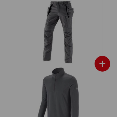
Holster-Bundhose e.s.vintage
+
Troyer e.s.vintage