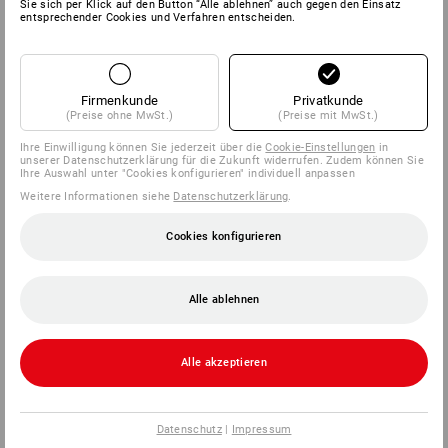
Sie sich per Klick auf den Button “Alle ablehnen” auch gegen den Einsatz
entsprechender Cookies und Verfahren entscheiden.
Firmenkunde
Privatkunde
(Preise ohne MwSt.)
(Preise mit MwSt.)
Ihre Einwilligung können Sie jederzeit über die
Cookie-Einstellungen
in
unserer Datenschutzerklärung für die Zukunft widerrufen. Zudem können Sie
Ihre Auswahl unter "Cookies konfigurieren" individuell anpassen
Weitere Informationen siehe
Datenschutzerklärung
.
Cookies konfigurieren
Alle ablehnen
Alle akzeptieren
Datenschutz
|
Impressum