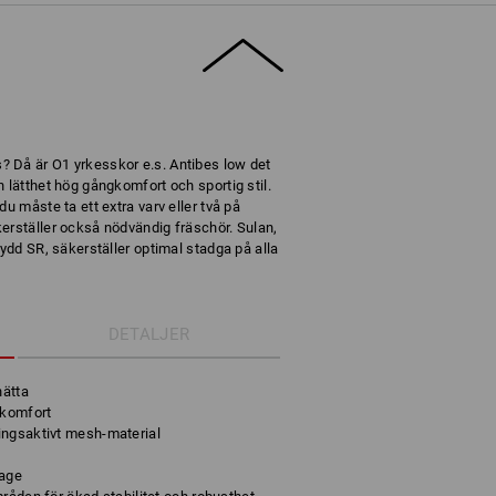
 Då är O1 yrkesskor e.s. Antibes low det
 lätthet hög gångkomfort och sportig stil.
u måste ta ett extra varv eller två på
erställer också nödvändig fräschör. Sulan,
kydd SR, säkerställer optimal stadga på alla
DETALJER
hätta
gkomfort
ingsaktivt mesh-material
rage