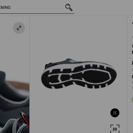
inkl. moms
873,75 kr
40
lå
plus fraktavgifter