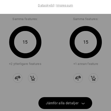
low
Dataskydd
|
Impressum
Samma features:
Samma features:
15
15
+2 ytterligare features
+1 annan feature
Jämför alla detaljer