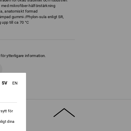
råden för ökad stabilitet och robusthet
r med mikrofiber-hälförstärkning
la, anatomiskt formad
mpad gummi-/Phylon-sula enligt SR,
upp till ca 70 °C
ör ytterligare information.
SV
EN
sytt för
ligt dina