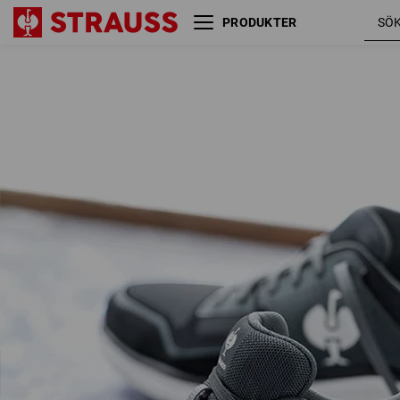
PRODUKTER
O1 arbetsskor e.s. Antibes low
järnb