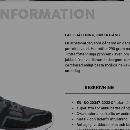
INFORMATION
LÄTT HÅLLNING, SÄKER GÅNG
En arbetsvardag som går som en dans?
perfekta valet. Här möter 290 gram ren
Trötta fötter? Inga problem - även om d
jobbet. Den ventilerande designen säk
certifierad enligt bästa möjliga halks
underlag.
BESKRIVNING
EN ISO 20347:2022 O1
utan tå
superlätta för ännu bättre gån
Ovanmaterial och plös av andn
metall- och läderfri utrustning
Behagligt vadderad plös och k