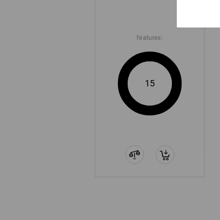
features:
15