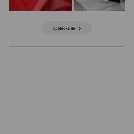
upptäcka nu