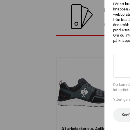
För att k
knappen '
HITTA ALT
webbplats
Jämför den akt
från best
alternativen
ändamål: 
produktre
Om du int
på knappen
Du kan nä
integrite
Ytterliga
Konf
O1 arbets­skor e.s. Antibes low