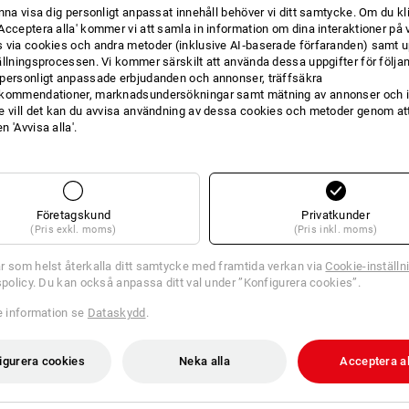
unna visa dig personligt anpassat innehåll behöver vi ditt samtycke. Om du kl
Acceptera alla' kommer vi att samla in information om dina interaktioner på 
ERNATIV
SKOS
 via cookies och andra metoder (inklusive AI‑baserade förfaranden) samt u
uella artikeln med de bästa
ällningsprocessen. Vi kommer särskilt att använda dessa uppgifter för följa
3 steg ti
personligt anpassade erbjudanden och annonser, träffsäkra
kommendationer, marknadsundersökningar samt mätning av annonser och i
e vill det kan du avvisa användning av dessa cookies och metoder genom att
 'Avvisa alla'.
Företagskund
Privatkunder
(Pris exkl. moms)
(Pris inkl. moms)
r som helst återkalla ditt samtycke med framtida verkan via
Cookie-inställn
tspolicy. Du kan också anpassa ditt val under ”Konfigurera cookies”.
re information se
Dataskydd
.
igurera cookies
Neka alla
Acceptera al
O1 arbets­skor e.s. Airolo low
O1 arbets­skor e.s. Lewistown