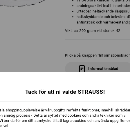
TPU-förstärkningar i utsatta om
andningsaktivt textil-innerfode
urtagbar, heltäckande iläggssu
halkskyddande och bekvämt dä
antistatisk och värmebeständig 
Vikt: ca
290
gram vid storlek
42
Klicka på knappen "Informationsblad" f
Informationsblad
Tack för att ni valde STRAUSS!
NG
ala shoppingupplevelse är vår uppgift! Perfekta funktioner, innehåll skräddar
 en smidig process - Detta är syftet med cookies och andra tekniker som vi
i ber därför om ditt samtycke till att lagra cookies och använda uppgifter en
la val.