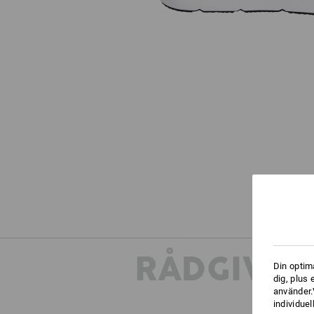
RÅDGIVNI
Din optim
dig, plus
använder.V
individuel