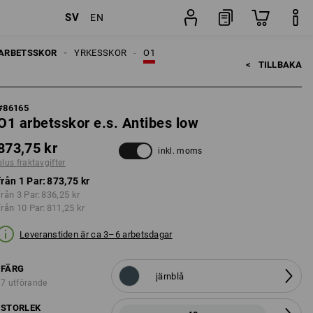
SV
EN
Par
ARBETSSKOR
YRKESSKOR
O1
<   
TILLBAKA
#
86165
O1 arbetsskor e.s. Antibes low
873,75 kr
inkl. moms
plus fraktavgifter
från 1 Par:
873,75 kr
från 3 Par:
836,25 kr
från 10 Par:
811,25 kr
Leveranstiden är ca 3–6 arbetsdagar
FÄRG
järnblå
7 utförande
STORLEK