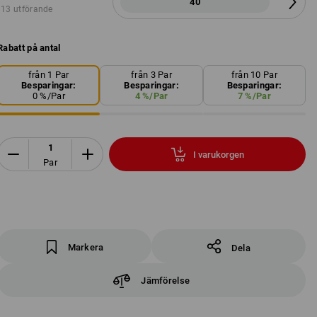
40
13 utförande
Rabatt på antal
från 1 Par
från 3 Par
från 10 Par
Besparingar:
Besparingar:
Besparingar:
0
%/
Par
4
%/
Par
7
%/
Par
I varukorgen
Par
Markera
Dela
Jämförelse