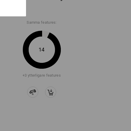
Samma features:
14
+3 ytterligare features