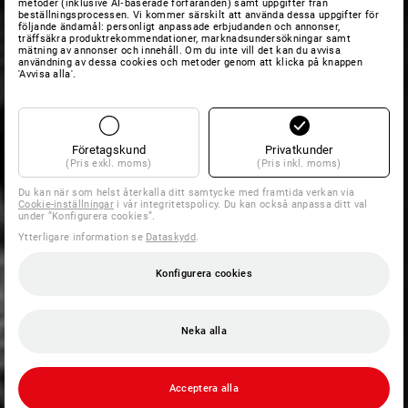
metoder (inklusive AI‑baserade förfaranden) samt uppgifter från
beställningsprocessen. Vi kommer särskilt att använda dessa uppgifter för
följande ändamål: personligt anpassade erbjudanden och annonser,
träffsäkra produktrekommendationer, marknadsundersökningar samt
mätning av annonser och innehåll. Om du inte vill det kan du avvisa
användning av dessa cookies och metoder genom att klicka på knappen
'Avvisa alla'.
Företagskund
Privatkunder
(Pris exkl. moms)
(Pris inkl. moms)
Du kan när som helst återkalla ditt samtycke med framtida verkan via
Cookie-inställningar
i vår integritetspolicy. Du kan också anpassa ditt val
under ”Konfigurera cookies”.
Ytterligare information se
Dataskydd
.
Konfigurera cookies
Neka alla
Acceptera alla