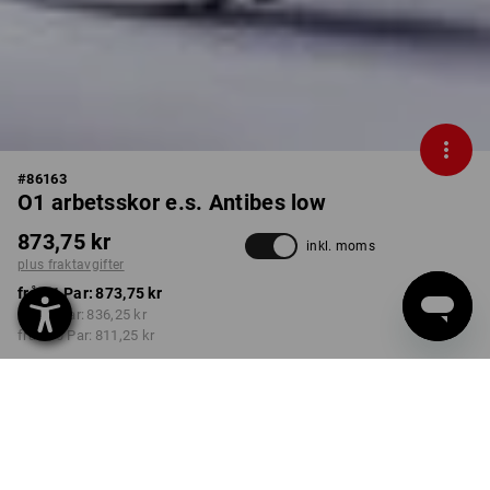
#
86163
O1 arbetsskor e.s. Antibes low
873,75 kr
inkl. moms
plus fraktavgifter
från 1 Par:
873,75 kr
från 3 Par:
836,25 kr
från 10 Par:
811,25 kr
Leveranstiden är ca 3–6
arbetsdagar
FÄRG
STORLEK
40
välj
välj