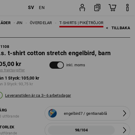
SV
EN
fter
Styck
LÄDER
BARN
ÖVERDELAR
T-SHIRTS | PIKÉTRÖJOR
<   
TILLBAKA
21108
.s. t-shirt cotton stretch engelbird, barn
05,00 kr
inkl. moms
us fraktavgifter
ån 1 Styck:
105,00 kr
ån 3 Styck:
93,75 kr
Leveranstiden är ca 3–6 arbetsdagar
ÄRG
engelbird7 / gentianablå
0 utförande
TORLEK
98/104
 utförande