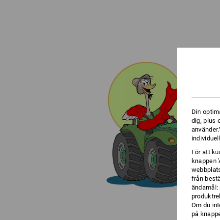
Din optim
dig, plus
använder.V
individuel
För att k
knappen '
webbplats
från best
ändamål: 
produktre
Om du int
på knappen