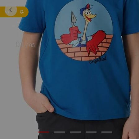
NYTT
01
/
05