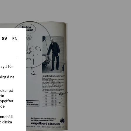
SV
EN
sytt för
ligt dina
ickar på
vår
ppgifter
nde
nnehåll.
 klicka