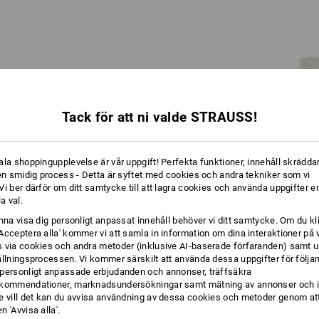
Engelbird är en struts.
Tack för att ni valde STRAUSS!
Mer exakt: En fågelstruts.
En lång historia: Redan farfar Engelbert
ala shoppingupplevelse är vår uppgift! Perfekta funktioner, innehåll skräddar
valde fågeln framför blommorna – strutsen
 en smidig process - Detta är syftet med cookies och andra tekniker som vi
har prytt familjens logotyp i hundra år. På
i ber därför om ditt samtycke till att lagra cookies och använda uppgifter en
70-talet utvecklade sonen Norbert den
la val.
ursprungliga tecknade figuren: En Proto-
Engelbird pekar med humor och
unna visa dig personligt anpassat innehåll behöver vi ditt samtycke. Om du kl
framsynthet på OBS-uppgifter om fynd i
Acceptera alla' kommer vi att samla in information om dina interaktioner på 
Strauss-katalogerna.
 via cookies och andra metoder (inklusive AI‑baserade förfaranden) samt u
ällningsprocessen. Vi kommer särskilt att använda dessa uppgifter för följa
personligt anpassade erbjudanden och annonser, träffsäkra
kommendationer, marknadsundersökningar samt mätning av annonser och i
e vill det kan du avvisa användning av dessa cookies och metoder genom att
 'Avvisa alla'.