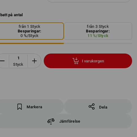
batt på antal
från 1 Styck
från 3 Styck
Besparingar:
Besparingar:
0
%/
Styck
11
%/
Styck
I varukorgen
Styck
Markera
Dela
Jämförelse