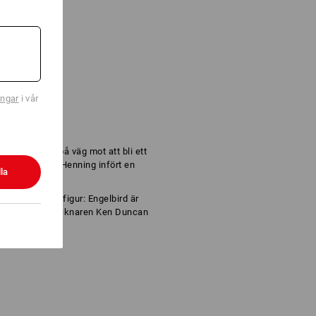
ingar
i vår
ND
nder 2020 – på väg mot att bli ett
n Steffen och Henning infört en
la
ing.
 som tecknad figur: Engelbird är
ände Disney-tecknaren Ken Duncan