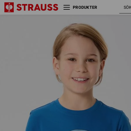
PRODUKTER
e.s. t-shirt cotton stretch
engelbird
engelbird, barn
/
gentianab