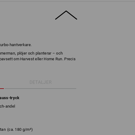
turbo-hantverkare.
mmerman, plöjer och planterar – och
oavsett om Harvest eller Home Run. Precis
DETALJER
rauss-tryck
ch-andel
stan
(ca. 180 g/m²)