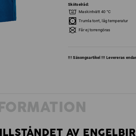
Skötselråd:
Maskintvätt 40 °C
Trumla torrt, låg temperatur
Får ej torrengöras
!!! Säsongsartikel !!! Levereras endas
NFORMATION
ILLSTÅNDET AV ENGELBI