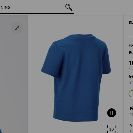
7
inkl. moms
105,00 kr
98/104
plus fraktavgi
K
lå
#
e
1
pl
fr
fr
F
1
S
6