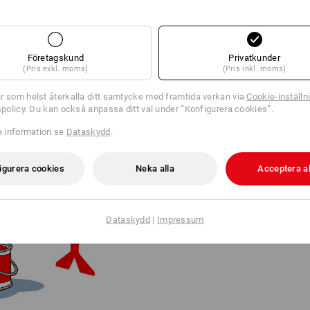
Företagskund
Privatkunder
(Pris exkl. moms)
(Pris inkl. moms)
r som helst återkalla ditt samtycke med framtida verkan via
Cookie-inställn
tspolicy. Du kan också anpassa ditt val under ”Konfigurera cookies”.
FRÅN LOGOTYP TILL LEGE
re information se
Dataskydd
.
Logo-Strauss tappade fjädrarna u
globalt varumärke har barnbarne
igurera cookies
Neka alla
Acceptera al
ikonisk, minimalistisk bildmärkn
2025 firade fågeln sin comeback
född. Den har skapats av den k
Dataskydd
|
Impressum
från Kalifornien.