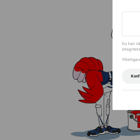
Du kan nä
integrite
Ytterliga
Konf