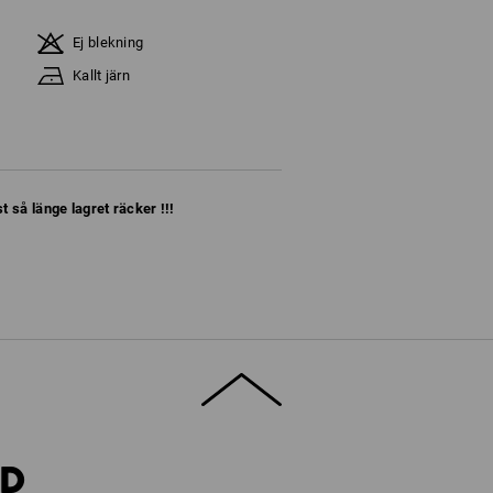
Ej blekning
Kallt järn
t så länge lagret räcker !!!
RD