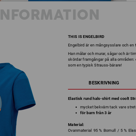
INFORMATION
THIS IS ENGELBIRD
Engelbird är en mångsysslare och en 
Han målar och murar, sågar och är ti
skördar framgångar på alla områden: 
som en typisk Strauss-bärare!
BESKRIVNING
Elastisk rund hals-shirt med coolt St
mycket bekväm tack vare stret
för barn från 3 år
Material:
Ovanmaterial
95
%
Bomull
/
5
%
Ela