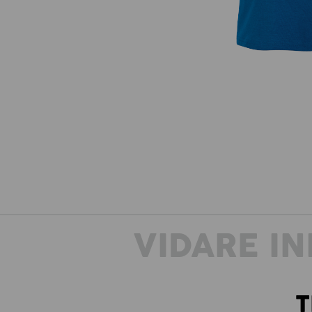
VIDARE I
T