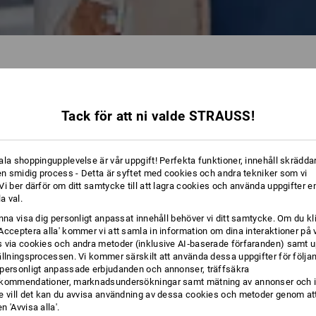
Tack för att ni valde STRAUSS!
36 Arti
ala shoppingupplevelse är vår uppgift! Perfekta funktioner, innehåll skräddar
 en smidig process - Detta är syftet med cookies och andra tekniker som vi
i ber därför om ditt samtycke till att lagra cookies och använda uppgifter en
la val.
unna visa dig personligt anpassat innehåll behöver vi ditt samtycke. Om du kl
Acceptera alla' kommer vi att samla in information om dina interaktioner på 
 via cookies och andra metoder (inklusive AI‑baserade förfaranden) samt u
ällningsprocessen. Vi kommer särskilt att använda dessa uppgifter för följa
personligt anpassade erbjudanden och annonser, träffsäkra
kommendationer, marknadsundersökningar samt mätning av annonser och i
e vill det kan du avvisa användning av dessa cookies och metoder genom att
 'Avvisa alla'.