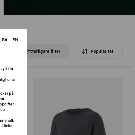
SV
EN
klar
Ytterligare filter
Popularitet
sytt för
ligt dina
ickar på
vår
ppgifter
nde
nnehåll.
 klicka