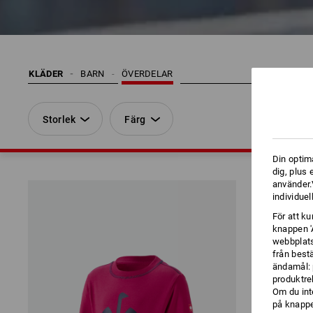
KLÄDER
BARN
ÖVERDELAR
Storlek
Färg
Din optim
dig, plus
använder.V
individuel
För att k
knappen '
webbplats
från best
ändamål: 
produktre
Om du int
på knappen