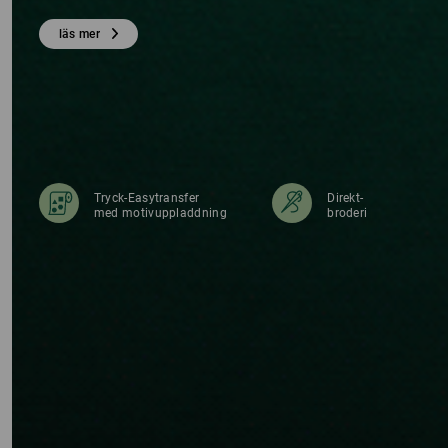
RD
läs mer
Tryck-Easytransfer
Direkt-
med motivuppladdning
broderi