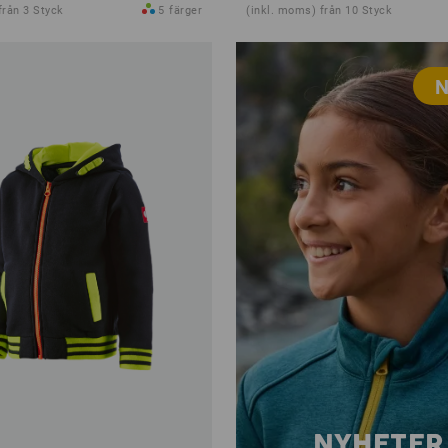
från 3 Styck
5
färger
(inkl. moms) från 10 Styck
N
NYHETER