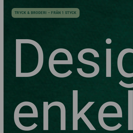
TRYCK & BRODERI – FRÅN 1 STYCK
Desi
enkel