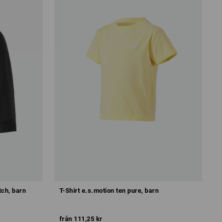
tch, barn
T-Shirt e.s.motion ten pure, barn
från
111,25 kr