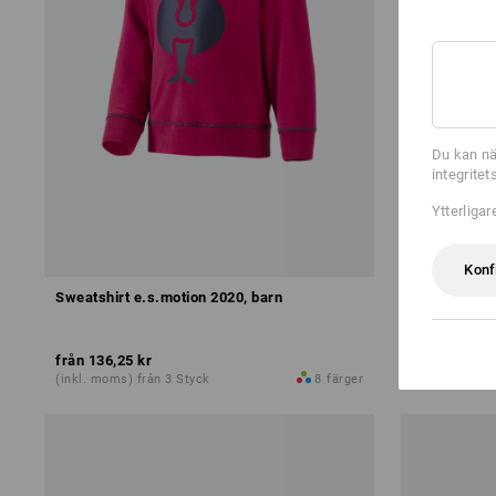
Du kan nä
integrite
Ytterliga
Konf
Sweatshirt e.s.motion 2020, barn
e.s. Hoody-
från
136,25 kr
från
198,75 
(inkl. moms) från 3 Styck
8
färger
(inkl. moms) 