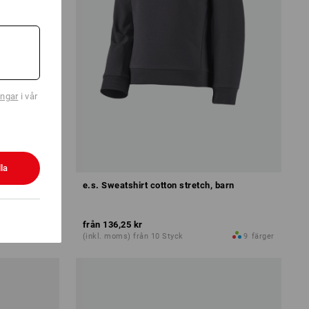
ingar
i vår
la
ird, barn
e.s. Sweatshirt cotton stretch, barn
från
136,25 kr
10
färger
(inkl. moms) från 10 Styck
9
färger