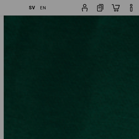
SV
EN
klar
Ytterligare filter
Popularitet