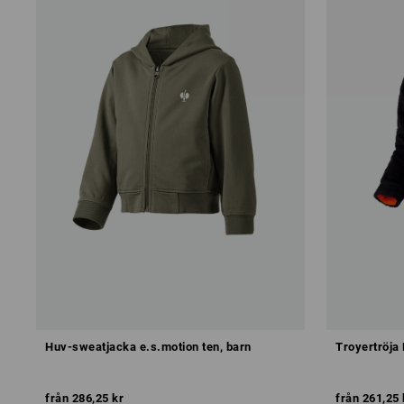
Huv-sweatjacka e.s.motion ten, barn
Troyertröja 
från
286,25 kr
från
261,25 