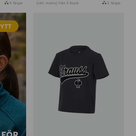
9
färger
(inkl. moms) från 3 Styck
5
färger
YTT
 FÖR