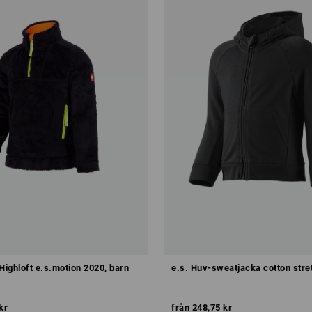
Highloft e.s.motion 2020, barn
e.s. Huv-sweatjacka cotton stre
kr
från
248,75 kr