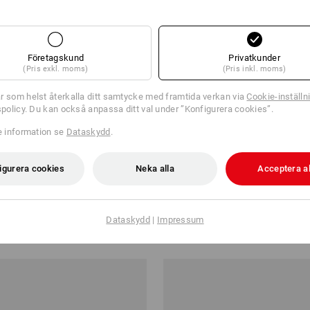
Företagskund
Privatkunder
(Pris exkl. moms)
(Pris inkl. moms)
r som helst återkalla ditt samtycke med framtida verkan via
Cookie-inställn
tspolicy. Du kan också anpassa ditt val under ”Konfigurera cookies”.
re information se
Dataskydd
.
NYTT
igurera cookies
Neka alla
Acceptera al
Sweatshirt neon, barn
e.s. t-shirt cotton stretch engelb
Dataskydd
|
Impressum
kr
från
93,75 kr
från 3 Styck
3
färger
(inkl. moms) från 3 Styck