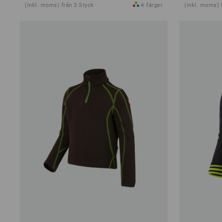
(inkl. moms) från 3 Styck
4
färger
(inkl. moms) 