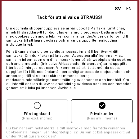
SV
EN
Tack för att ni valde STRAUSS!
Din optimala shoppingupplevelse är vår uppgift! Perfekta funktioner,
innehåll skräddarsytt för dig, plus en smidig process - Detta är syftet
med cookies och andra tekniker som vi använder.Vi ber därför om ditt
samtycke till att lagra cookies och använda uppgifter enligt dina
individuella val.
För att kunna visa dig personligt anpassat innehåll behöver vi ditt
samtycke. Om du klickar på knappen 'Acceptera alla' kommer vi att
samla in information om dina interaktioner på vår webbplats via cookies
och andra metoder (inklusive AI‑baserade förfaranden) samt uppgifter
från beställningsprocessen. Vi kommer särskilt att använda dessa
uppgifter för följande ändamål: personligt anpassade erbjudanden och
annonser, träffsäkra produktrekommendationer,
marknadsundersökningar samt mätning av annonser och innehåll. Om
du inte vill det kan du avvisa användning av dessa cookies och metoder
genom att klicka på knappen 'Avvisa alla'.
Företagskund
Privatkunder
(Pris exkl. moms)
(Pris inkl. moms)
Du kan när som helst återkalla ditt samtycke med framtida verkan via
Cookie-inställningar
i vår integritetspolicy. Du kan också anpassa ditt val
under ”Konfigurera cookies”.