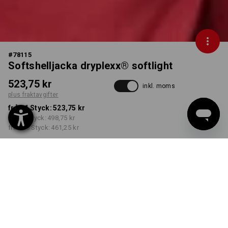
#
78115
Softshelljacka dryplexx® softlight
523,75 kr
inkl. moms
plus fraktavgifter
från 1 Styck:
523,75 kr
från 5 Styck:
498,75 kr
från 20 Styck:
461,25 kr
Leveranstiden är ca 3–6
arbetsdagar
FÄRG
STORLEK
S
välj
välj
röd / svart