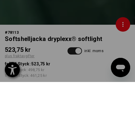
#
78113
Softshelljacka dryplexx® softlight
523,75 kr
inkl. moms
plus fraktavgifter
från 1 Styck:
523,75 kr
från 5 Styck:
498,75 kr
från 20 Styck:
461,25 kr
Leveranstiden är ca 3–6
arbetsdagar
FÄRG
STORLEK
S
välj
välj
grön / svart