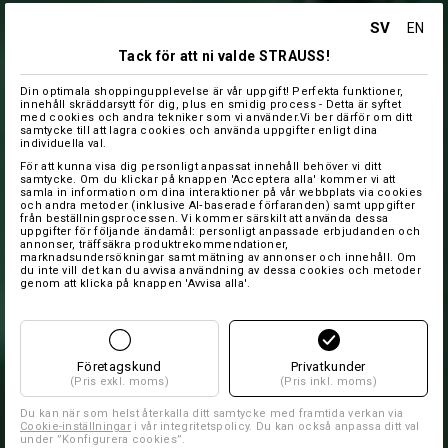
SV
EN
Tack för att ni valde STRAUSS!
Din optimala shoppingupplevelse är vår uppgift! Perfekta funktioner,
innehåll skräddarsytt för dig, plus en smidig process - Detta är syftet
med cookies och andra tekniker som vi använder.Vi ber därför om ditt
samtycke till att lagra cookies och använda uppgifter enligt dina
individuella val.
För att kunna visa dig personligt anpassat innehåll behöver vi ditt
samtycke. Om du klickar på knappen 'Acceptera alla' kommer vi att
samla in information om dina interaktioner på vår webbplats via cookies
och andra metoder (inklusive AI‑baserade förfaranden) samt uppgifter
från beställningsprocessen. Vi kommer särskilt att använda dessa
uppgifter för följande ändamål: personligt anpassade erbjudanden och
annonser, träffsäkra produktrekommendationer,
marknadsundersökningar samt mätning av annonser och innehåll. Om
du inte vill det kan du avvisa användning av dessa cookies och metoder
genom att klicka på knappen 'Avvisa alla'.
Företagskund
Privatkunder
(Pris exkl. moms)
(Pris inkl. moms)
Du kan när som helst återkalla ditt samtycke med framtida verkan via
Cookie-inställningar
i vår integritetspolicy. Du kan också anpassa ditt val
under ”Konfigurera cookies”.