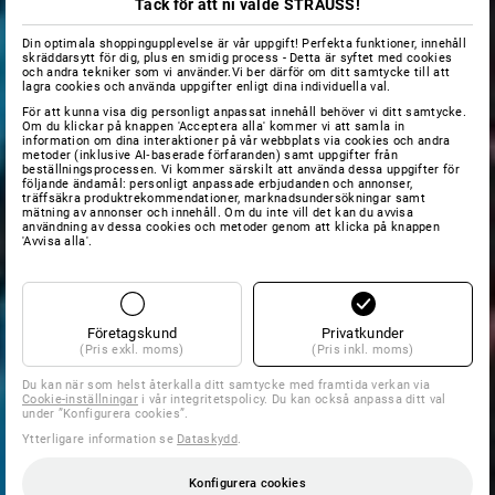
Tack för att ni valde STRAUSS!
Din optimala shoppingupplevelse är vår uppgift! Perfekta funktioner, innehåll
skräddarsytt för dig, plus en smidig process - Detta är syftet med cookies
och andra tekniker som vi använder.Vi ber därför om ditt samtycke till att
lagra cookies och använda uppgifter enligt dina individuella val.
För att kunna visa dig personligt anpassat innehåll behöver vi ditt samtycke.
Om du klickar på knappen 'Acceptera alla' kommer vi att samla in
information om dina interaktioner på vår webbplats via cookies och andra
metoder (inklusive AI‑baserade förfaranden) samt uppgifter från
beställningsprocessen. Vi kommer särskilt att använda dessa uppgifter för
följande ändamål: personligt anpassade erbjudanden och annonser,
träffsäkra produktrekommendationer, marknadsundersökningar samt
mätning av annonser och innehåll. Om du inte vill det kan du avvisa
användning av dessa cookies och metoder genom att klicka på knappen
'Avvisa alla'.
Företagskund
Privatkunder
(Pris exkl. moms)
(Pris inkl. moms)
Du kan när som helst återkalla ditt samtycke med framtida verkan via
Cookie-inställningar
i vår integritetspolicy. Du kan också anpassa ditt val
under ”Konfigurera cookies”.
Ytterligare information se
Dataskydd
.
Konfigurera cookies