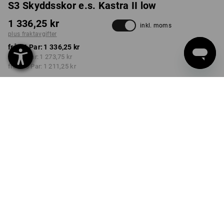
S3 Skyddsskor e.s. Kastra II low
1 336,25 kr
inkl. moms
plus fraktavgifter
från 1 Par:
1 336,25 kr
från 3 Par:
1 273,75 kr
från 10 Par:
1 211,25 kr
Leveranstiden är ca 3–6
arbetsdagar
FÄRG
STORLEK
40
välj
välj
svart / eldröd / gentianablå
Rabatt på antal
från 1 Par
från 3 Par
från 10 Par
Besparingar:
Besparingar:
Besparingar:
0
%/
Par
5
%/
Par
9
%/
Par