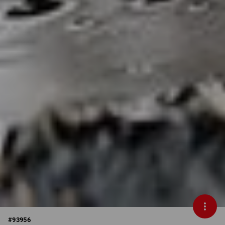
#
93956