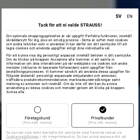
SV
EN
Tack för att ni valde STRAUSS!
Din optimala shoppingupplevelse är vår uppgift! Perfekta funktioner, innehåll
skräddarsytt för dig, plus en smidig process - Detta är syftet med cookies
och andra tekniker som vi använder.Vi ber därför om ditt samtycke till att
lagra cookies och använda uppgifter enligt dina individuella val.
För att kunna visa dig personligt anpassat innehåll behöver vi ditt samtycke.
Om du klickar på knappen 'Acceptera alla' kommer vi att samla in
information om dina interaktioner på vår webbplats via cookies och andra
metoder (inklusive AI‑baserade förfaranden) samt uppgifter från
beställningsprocessen. Vi kommer särskilt att använda dessa uppgifter för
följande ändamål: personligt anpassade erbjudanden och annonser,
träffsäkra produktrekommendationer, marknadsundersökningar samt
mätning av annonser och innehåll. Om du inte vill det kan du avvisa
användning av dessa cookies och metoder genom att klicka på knappen
'Avvisa alla'.
Företagskund
Privatkunder
(Pris exkl. moms)
(Pris inkl. moms)
Du kan när som helst återkalla ditt samtycke med framtida verkan via
Cookie-inställningar
i vår integritetspolicy. Du kan också anpassa ditt val