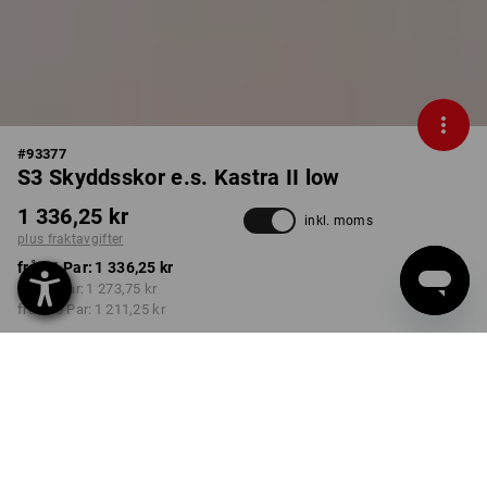
#
93377
S3 Skyddsskor e.s. Kastra II low
1 336,25 kr
inkl. moms
plus fraktavgifter
från 1 Par:
1 336,25 kr
från 3 Par:
1 273,75 kr
från 10 Par:
1 211,25 kr
Leveranstiden är ca 3–6
arbetsdagar
FÄRG
STORLEK
40
välj
välj