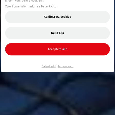
under ”Konfigurera cookies”.
Ytterligare information se
Dataskydd
.
Konfigurera cookies
Neka alla
Acceptera alla
Dataskydd
|
Impressum