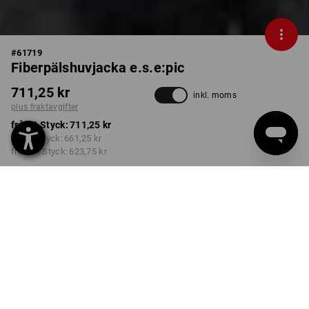
#
61719
Fiberpälshuvjacka e.s.e:pic
711,25 kr
inkl. moms
plus fraktavgifter
från 1 Styck:
711,25 kr
från 3 Styck:
661,25 kr
från 10 Styck:
623,75 kr
Leveranstiden är ca 3–6
arbetsdagar
FÄRG
STORLEK
M
välj
välj
mandelbrun