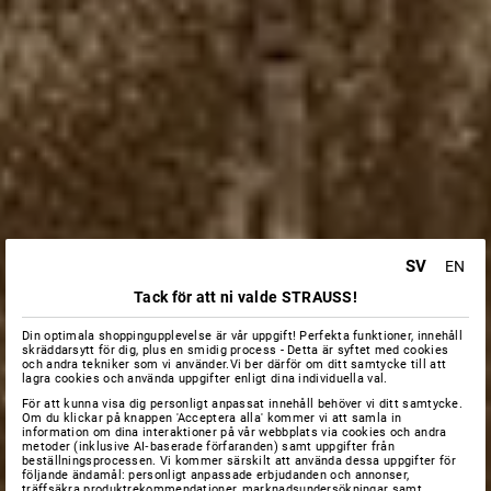
SV
EN
Tack för att ni valde STRAUSS!
Din optimala shoppingupplevelse är vår uppgift! Perfekta funktioner, innehåll
skräddarsytt för dig, plus en smidig process - Detta är syftet med cookies
och andra tekniker som vi använder.Vi ber därför om ditt samtycke till att
lagra cookies och använda uppgifter enligt dina individuella val.
För att kunna visa dig personligt anpassat innehåll behöver vi ditt samtycke.
Om du klickar på knappen 'Acceptera alla' kommer vi att samla in
information om dina interaktioner på vår webbplats via cookies och andra
metoder (inklusive AI‑baserade förfaranden) samt uppgifter från
beställningsprocessen. Vi kommer särskilt att använda dessa uppgifter för
följande ändamål: personligt anpassade erbjudanden och annonser,
träffsäkra produktrekommendationer, marknadsundersökningar samt