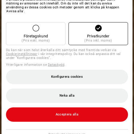
mätning av annonser och innehåll. Om du inte vill det kan du avvisa
användning av dessa cookies och metoder genom att klicka på knappen
'Avvisa alla'.
Företagskund
Privatkunder
(Pris exkl. moms)
(Pris inkl. moms)
Du kan när som helst återkalla ditt samtycke med framtida verkan via
Cookie-inställningar
i vår integritetspolicy. Du kan också anpassa ditt val
under ”Konfigurera cookies”.
Ytterligare information se
Dataskydd
.
Konfigurera cookies
Neka alla
Acceptera alla