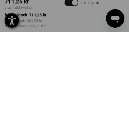
711,25 kr
inkl. moms
plus fraktavgifter
från 1 Styck:
711,25 kr
från 3 Styck:
661,25 kr
från 10 Styck:
623,75 kr
Leveranstiden är ca 3–6
arbetsdagar
FÄRG
STORLEK
M
välj
välj
karbongrå
Rabatt på antal
från 1 Styck
från 3 Styck
från 10 Styck
Besparingar:
Besparingar:
Besparingar:
0
%/
Styck
7
%/
Styck
12
%/
Styck