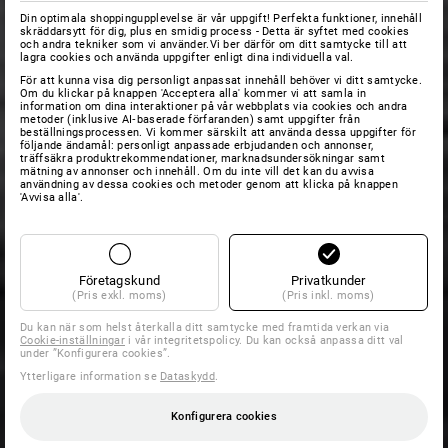
Din optimala shoppingupplevelse är vår uppgift! Perfekta funktioner, innehåll
skräddarsytt för dig, plus en smidig process - Detta är syftet med cookies
och andra tekniker som vi använder.Vi ber därför om ditt samtycke till att
lagra cookies och använda uppgifter enligt dina individuella val.
För att kunna visa dig personligt anpassat innehåll behöver vi ditt samtycke.
Om du klickar på knappen 'Acceptera alla' kommer vi att samla in
information om dina interaktioner på vår webbplats via cookies och andra
metoder (inklusive AI‑baserade förfaranden) samt uppgifter från
beställningsprocessen. Vi kommer särskilt att använda dessa uppgifter för
följande ändamål: personligt anpassade erbjudanden och annonser,
träffsäkra produktrekommendationer, marknadsundersökningar samt
mätning av annonser och innehåll. Om du inte vill det kan du avvisa
användning av dessa cookies och metoder genom att klicka på knappen
'Avvisa alla'.
Företagskund
Privatkunder
(Pris exkl. moms)
(Pris inkl. moms)
Du kan när som helst återkalla ditt samtycke med framtida verkan via
Cookie-inställningar
i vår integritetspolicy. Du kan också anpassa ditt val
under ”Konfigurera cookies”.
Ytterligare information se
Dataskydd
.
Konfigurera cookies