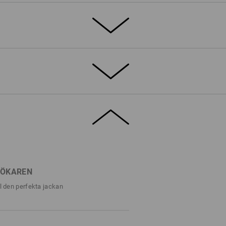
 när kylan biter och vinden viner runt
tar dig gärna i sin mjuka fiberfamn!
grov look, men är behagligt flexibel att
t mycket slitstark. Huvan med mjukt foder
n så att den sitter tätt mot huvudet och
nd och kyla. I de jordnära, dämpade
h med sina markanta flatlocksömmar är den
jacka för utomhusarbetare.
SÖKAREN
ll den perfekta jackan
DETALJER
ark fiberpäls