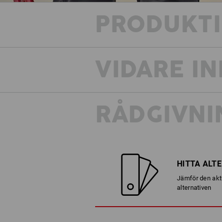
PRODUKT
VIDARE I
RÅDGIVNI
Kollektionen e.s.e:pic står för äkta, h
– något konkret i en modern värld. Rå
HITTA ALT
autentiska stilar, avslappnade mellan
arbetsbyxor som bara sprudlar av tek
Jämför den akt
finess och funktionalitet.
alternativen