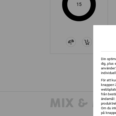
15
Din optim
dig, plus
använder.V
individuel
För att k
knappen '
webbplats
från best
MIX & MA
ändamål: 
produktre
Om du int
på knappen