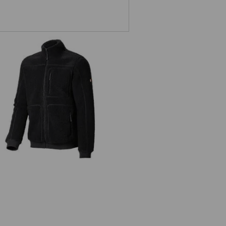
Fiberpälsjacka e.s.e:pic