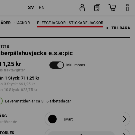
SV
EN
Styck
LÄDER
ARBETSJACKOR
FLEECEJACKOR | STICKADE JACKOR
<   
TILLBAKA
61710
iberpälshuvjacka e.s.e:pic
11,25 kr
inkl. moms
us fraktavgifter
ån 1 Styck:
711,25 kr
ån 3 Styck:
661,25 kr
ån 10 Styck:
623,75 kr
Leveranstiden är ca 3–6 arbetsdagar
ÄRG
svart
 utförande
TORLEK