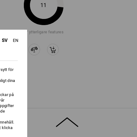
11
+7 ytterligare features
SV
EN
sytt för
ligt dina
ickar på
vår
ppgifter
nde
nnehåll.
 klicka