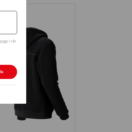
ingar
i vår
la
Fiberpälshuvjacka e.s.e:pic