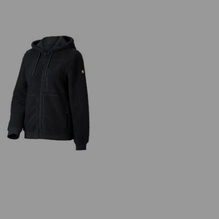
Fiberpälshuvjacka e.s.e:pic, dam