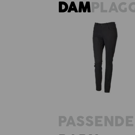
DAM
PLAG
Double Front Tights e.s.e:pic, d
PASSENDE