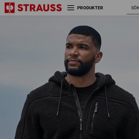
PRODUKTER
Fiberpälshuvjacka e.s.e:pic
svart