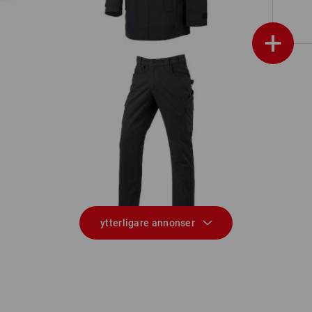
+
Midjebyxa e.s.e:pic twill
ytterligare annonser
E