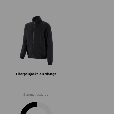
till kollektionen
florigt fleecematerial
 dragsko
 med blixtlås
ed hakskydd
fåll
20 g/m²)
Ej blekning
Ej strykning
Fiberpäls­jacka e.s.​vintage
Samma features: