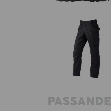
Midjebyxa e.s.e:pic ripstop
PASSAND