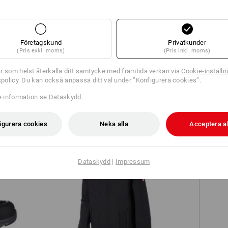
Företagskund
Privatkunder
(Pris exkl. moms)
(Pris inkl. moms)
Sweatshort e.s.e:pic
r som helst återkalla ditt samtycke med framtida verkan via
Cookie-inställn
tspolicy. Du kan också anpassa ditt val under ”Konfigurera cookies”.
re information se
Dataskydd
.
igurera cookies
Neka alla
Acceptera al
Dataskydd
|
Impressum
low
Regnparkas e.s.e:pic