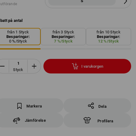
S
 utförande
batt på antal
från 1 Styck
från 3 Styck
från 10 Styck
Besparingar:
Besparingar:
Besparingar:
0
%/
Styck
7
%/
Styck
12
%/
Styck
I varukorgen
Styck
Markera
Dela
Jämförelse
Profilera