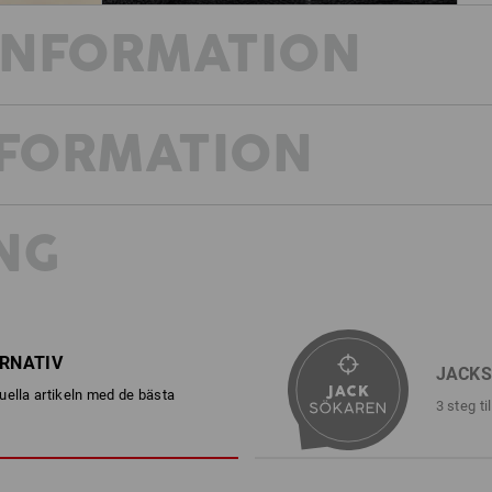
INFORMATION
NFORMATION
VÅR STARKASTE FIBERPÄLS!
Extrem isolering vid extrem kyla
Letar du efter värme och välbefinnande
öronen? Denna mjukt fodrade huvjacka 
NG
Den högfloriga fleecen har en särskilt 
bära, värmer pålitligt och är samtidig
kan dras åt med den elastiska dragsko
ansiktet och skyddar extra bra mot vi
färgerna i e.s.e:pic-kollektionen oc
årt arbete
fiberfodrade huvtröjan en tuff vinter
a,
ERNATIV
JACK
lager och
nisk
uella artikeln med de bästa
3 steg ti
BESKRIVNING
Helt fodrad
huvjacka
i bekväm, slitst