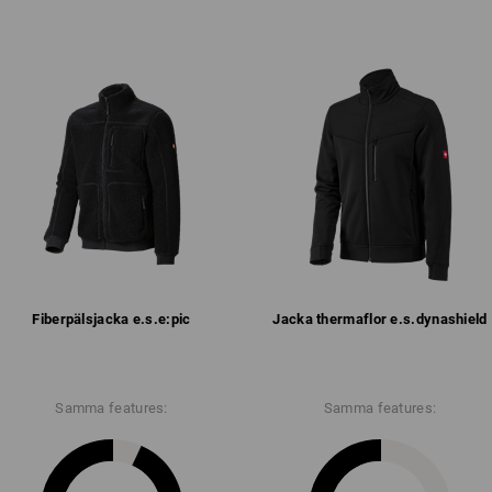
mycket värmande tack vare hög
mycket mjuk fleece-insida
justerbar, helfodrad huva med
2 sidfickor och bröstficka, alla
genomgående blixtlås fram m
elastiska resårer vid ärmar och 
Material:
Ovanmaterial
100
%
Polyester
(ca. 5
Skötselråd:
Maskintvätt 40 °C varsamt
Ej torktumling
Får ej torrengöras
Fiberpäls­jacka e.s.​e:pic
Jacka thermaflor e.s.​dynashield
Samma features:
Samma features:
Profilering: