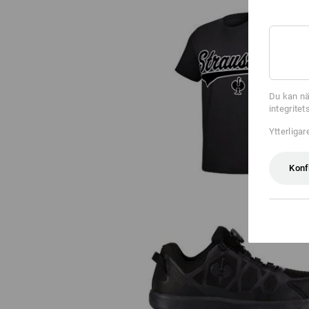
T-Shirt e.s.e:pic
Du kan nä
integrite
Ytterliga
Konf
S1 skyddslågskor e.s. Baham II 