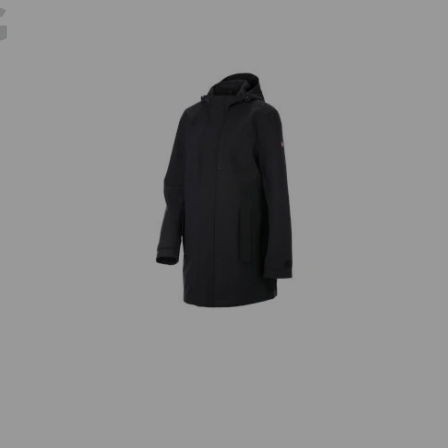
G
am
Regnparkas e.s.e:pic, dam