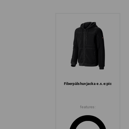
Fiberpäls­huvjacka e.s.​e:pic
features: