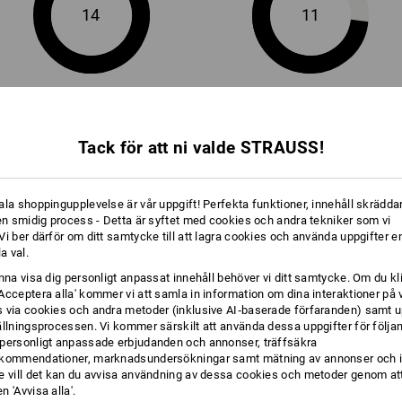
Logoservice
14
11
+10 ytterligare features
Tack för att ni valde STRAUSS!
ala shoppingupplevelse är vår uppgift! Perfekta funktioner, innehåll skräddar
 en smidig process - Detta är syftet med cookies och andra tekniker som vi
Jämför alla detaljer
i ber därför om ditt samtycke till att lagra cookies och använda uppgifter en
la val.
unna visa dig personligt anpassat innehåll behöver vi ditt samtycke. Om du kl
Acceptera alla' kommer vi att samla in information om dina interaktioner på 
 via cookies och andra metoder (inklusive AI‑baserade förfaranden) samt u
ällningsprocessen. Vi kommer särskilt att använda dessa uppgifter för följa
TCH
personligt anpassade erbjudanden och annonser, träffsäkra
kommendationer, marknadsundersökningar samt mätning av annonser och i
e vill det kan du avvisa användning av dessa cookies och metoder genom att
 'Avvisa alla'.