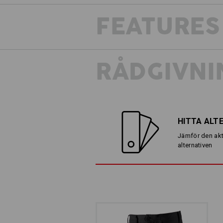
FEATURES
RÅDGIVNI
HITTA ALT
Jämför den akt
alternativen
MINDRE ÄR MER