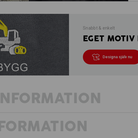
Snabbt & enkelt
EGET MOTIV 
Designa själv nu
INFORMATION
NFORMATION
VÅR SOMMAR-VISION
Tre must-haves för sommarens arbetsk
Att kombinera detta med prestanda oc