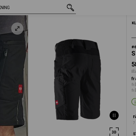
inkl. moms
586,25 kr
C44
plus fraktavgifter
K
#
S
5
pl
fr
fr
fr
F
7
S