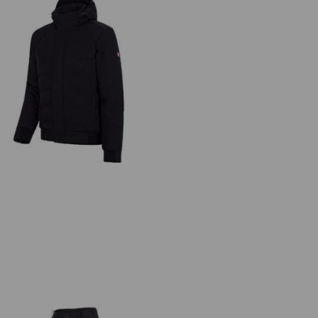
Vinter softshelljacka e.s.vision