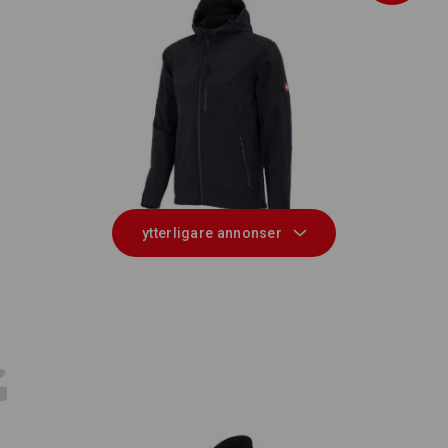
Softshelljacka e.s.vision
ytterligare annonser
E
G