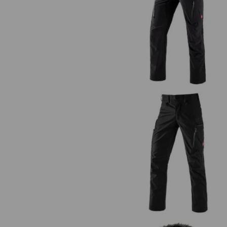
Cargobyxa e.s.vision stretch, her
Midjebyxa e.s.vision, herrar