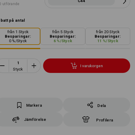
C44
0 utförande
batt på antal
från 1 Styck
från 5 Styck
från 20 Styck
Besparingar:
Besparingar:
Besparingar:
0
%/
Styck
6
%/
Styck
11
%/
Styck
I varukorgen
Styck
Markera
Dela
Jämförelse
Profilera