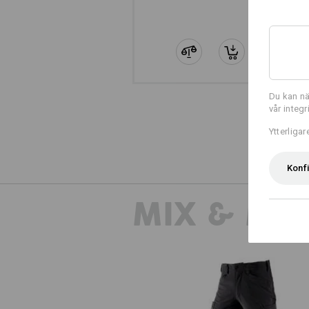
Du kan nä
vår integ
Ytterliga
Konf
MIX & MA