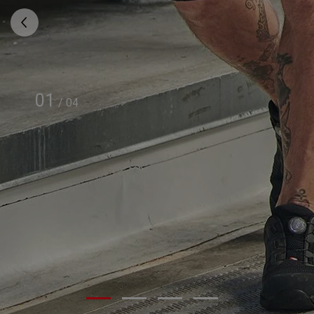
01
/
04