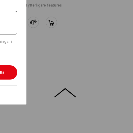
+4 ytterligare features
ningar
i
lla