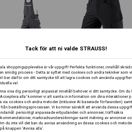
Material:
ektionen e.s.vision
Ovanmaterial
65
%
Polyester
/
35
%
e, en sparsmakad look och
n smart fickkonstruktion.
Skötselråd:
Maskintvätt 60 °C
Trumla torrt, låg temperatur
Får ej torrengöras
Tack för att ni valde STRAUSS!
Pirat­hängselbyxa e.s.​motion
Shorts e.s.​vision stretch,
2020
herrar
ala shoppingupplevelse är vår uppgift! Perfekta funktioner, innehåll skrädd
!!! Säsongsartikel !!! Levereras en
 en smidig process - Detta är syftet med cookies och andra tekniker som v
Vi ber därför om ditt samtycke till att lagra cookies och använda uppgifter
iduella val.
Samma features:
Samma features:
mer
unna visa dig personligt anpassat innehåll behöver vi ditt samtycke. Om du 
Profilering:
Acceptera alla' kommer vi att samla in information om dina interaktioner p
 via cookies och andra metoder (inklusive AI‑baserade förfaranden) sam
Designa själv
 från beställningsprocessen. Vi kommer särskilt att använda dessa uppgift
12
12
ändamål: personligt anpassade erbjudanden och annonser, träffsäkra
ekommendationer, marknadsundersökningar samt mätning av annonser oc
 Om du inte vill det kan du avvisa användning av dessa cookies och metod
 på knappen 'Avvisa alla'.