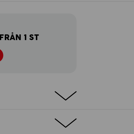
FRÅN 1 ST
läder: Lätthet, komfort och sportig stil.
h funktionalitet var målet för shortsen