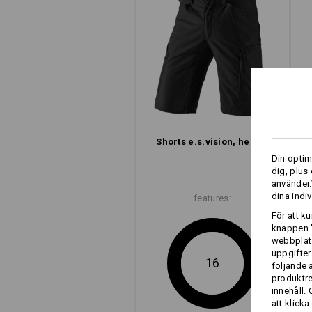
Koncentration på det väsentliga: Koll
kännetecknas av sitt slanka utseend
lägre vikt tack vare en reducerad me
till shorts herr
till shorts dam
Shorts e.s.​vision, herrar
Din optim
dig, plus
använder.
dina indiv
features:
För att k
knappen '
webbplats
uppgifter
16
följande 
produktr
innehåll.
att klicka