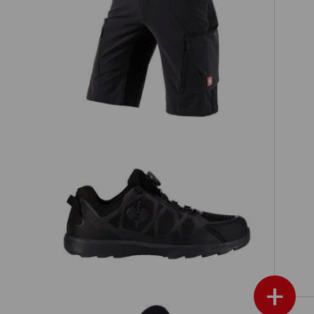
rar
Shorts e.s.vision stretch, herrar
S1 skyddslågskor e.s. Baham II low
+