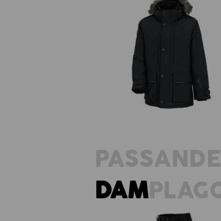
Vinterparkas e.s.vision, herrar
PASSAND
DAM
PLAG