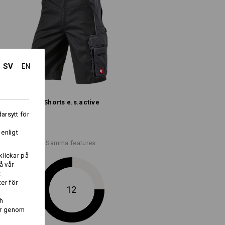
Bomull
(ca. 235 g/m²)
Ej blekning
Kallt järn
SV
EN
Shorts e.s.​active
arsytt för
dast så länge lagret räcker !!!
i
 enligt
Samma features:
klickar på
å vår
t
Logoservice
er för
12
h
er genom