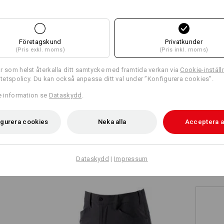
+10 ytterligare features
+5 ytterligare features
Företagskund
Privatkunder
(Pris exkl. moms)
(Pris inkl. moms)
r som helst återkalla ditt samtycke med framtida verkan via
Cookie-inställ
ritetspolicy. Du kan också anpassa ditt val under ”Konfigurera cookies”.
Jämför alla detaljer
re information se
Dataskydd
.
igurera cookies
Neka alla
Acceptera a
TCH
Dataskydd
|
Impressum