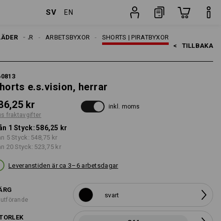
SV
EN
Styck
LÄDER
HERRAR
ARBETSBYXOR
SHORTS | PIRATBYXOR
<   
TILLBAKA
60813
horts e.s.vision, herrar
86,25 kr
inkl. moms
us fraktavgifter
ån 1 Styck:
586,25 kr
ån 5 Styck:
548,75 kr
ån 20 Styck:
523,75 kr
Leveranstiden är ca 3–6 arbetsdagar
ÄRG
svart
 utförande
TORLEK