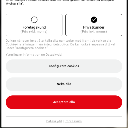
'Avvisa alla'.
Företagskund
Privatkunder
(Pris exkl. moms)
(Pris inkl. moms)
Du kan när som helst återkalla ditt samtycke med framtida verkan via
Cookie-inställningar
i vår integritetspolicy. Du kan också anpassa ditt val
under ”Konfigurera cookies”.
Ytterligare information se
Dataskydd
.
Konfigurera cookies
Neka alla
Acceptera alla
Dataskydd
|
Impressum