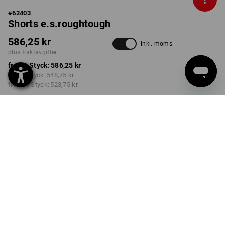
#
62403
Shorts e.s.roughtough
586,25 kr
inkl. moms
plus fraktavgifter
från 1 Styck:
586,25 kr
från 3 Styck:
548,75 kr
från 10 Styck:
523,75 kr
Leveranstiden är ca 3–6
arbetsdagar
FÄRG
STORLEK
C44
välj
välj
svart
Rabatt på antal
från 1 Styck
från 3 Styck
från 10 Styck