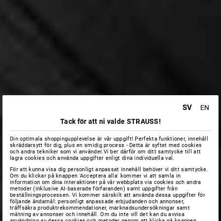
SV
EN
Tack för att ni valde STRAUSS!
Din optimala shoppingupplevelse är vår uppgift! Perfekta funktioner, innehåll
skräddarsytt för dig, plus en smidig process - Detta är syftet med cookies
och andra tekniker som vi använder.Vi ber därför om ditt samtycke till att
lagra cookies och använda uppgifter enligt dina individuella val.
För att kunna visa dig personligt anpassat innehåll behöver vi ditt samtycke.
Om du klickar på knappen 'Acceptera alla' kommer vi att samla in
information om dina interaktioner på vår webbplats via cookies och andra
metoder (inklusive AI‑baserade förfaranden) samt uppgifter från
beställningsprocessen. Vi kommer särskilt att använda dessa uppgifter för
följande ändamål: personligt anpassade erbjudanden och annonser,
träffsäkra produktrekommendationer, marknadsundersökningar samt
mätning av annonser och innehåll. Om du inte vill det kan du avvisa
användning av dessa cookies och metoder genom att klicka på knappen