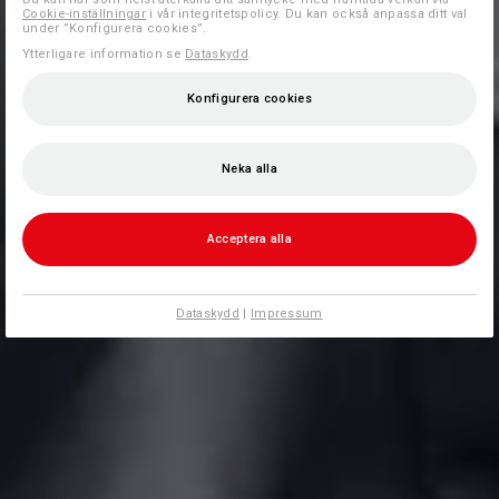
Cookie-inställningar
i vår integritetspolicy. Du kan också anpassa ditt val
under ”Konfigurera cookies”.
Ytterligare information se
Dataskydd
.
Konfigurera cookies
Neka alla
Acceptera alla
Dataskydd
|
Impressum