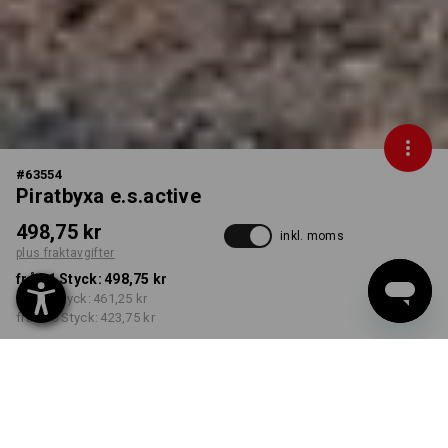
#
63554
Piratbyxa e.s.active
498,75 kr
inkl. moms
plus fraktavgifter
från 1 Styck:
498,75 kr
från 5 Styck:
461,25 kr
från 20 Styck:
423,75 kr
Leveranstiden är ca 3–6
arbetsdagar
FÄRG
STORLEK