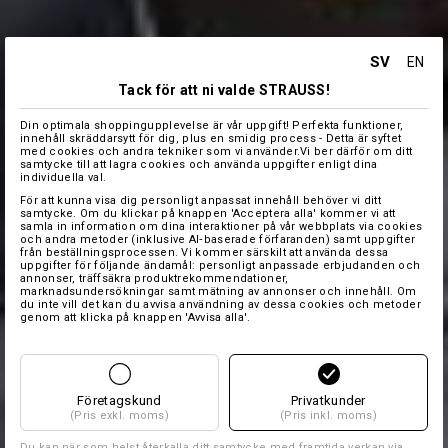
SV
EN
Tack för att ni valde STRAUSS!
Din optimala shoppingupplevelse är vår uppgift! Perfekta funktioner,
innehåll skräddarsytt för dig, plus en smidig process - Detta är syftet
med cookies och andra tekniker som vi använder.Vi ber därför om ditt
samtycke till att lagra cookies och använda uppgifter enligt dina
individuella val.
För att kunna visa dig personligt anpassat innehåll behöver vi ditt
samtycke. Om du klickar på knappen 'Acceptera alla' kommer vi att
samla in information om dina interaktioner på vår webbplats via cookies
och andra metoder (inklusive AI‑baserade förfaranden) samt uppgifter
från beställningsprocessen. Vi kommer särskilt att använda dessa
uppgifter för följande ändamål: personligt anpassade erbjudanden och
annonser, träffsäkra produktrekommendationer,
marknadsundersökningar samt mätning av annonser och innehåll. Om
du inte vill det kan du avvisa användning av dessa cookies och metoder
genom att klicka på knappen 'Avvisa alla'.
Företagskund
Privatkunder
(Pris exkl. moms)
(Pris inkl. moms)
Du kan när som helst återkalla ditt samtycke med framtida verkan via