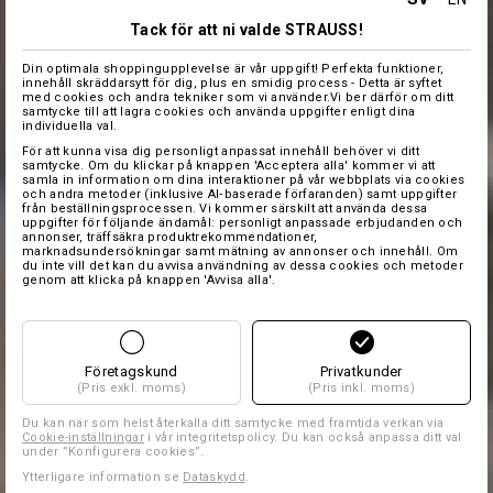
Tack för att ni valde STRAUSS!
Din optimala shoppingupplevelse är vår uppgift! Perfekta funktioner,
innehåll skräddarsytt för dig, plus en smidig process - Detta är syftet
med cookies och andra tekniker som vi använder.Vi ber därför om ditt
samtycke till att lagra cookies och använda uppgifter enligt dina
individuella val.
För att kunna visa dig personligt anpassat innehåll behöver vi ditt
samtycke. Om du klickar på knappen 'Acceptera alla' kommer vi att
samla in information om dina interaktioner på vår webbplats via cookies
och andra metoder (inklusive AI‑baserade förfaranden) samt uppgifter
från beställningsprocessen. Vi kommer särskilt att använda dessa
uppgifter för följande ändamål: personligt anpassade erbjudanden och
annonser, träffsäkra produktrekommendationer,
marknadsundersökningar samt mätning av annonser och innehåll. Om
du inte vill det kan du avvisa användning av dessa cookies och metoder
genom att klicka på knappen 'Avvisa alla'.
Företagskund
Privatkunder
(Pris exkl. moms)
(Pris inkl. moms)
Du kan när som helst återkalla ditt samtycke med framtida verkan via
Cookie-inställningar
i vår integritetspolicy. Du kan också anpassa ditt val
under ”Konfigurera cookies”.
Ytterligare information se
Dataskydd
.