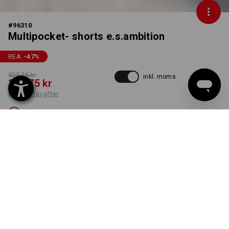
#
96310
Multipocket- shorts e.s.ambition
REA
-47
%
523,75 kr
inkl. moms
273,75 kr
plus fraktavgifter
Inte tillgänglig
FÄRG
STORLEK
C50
välj
svart
Denna variant är tyvärr slutsåld.