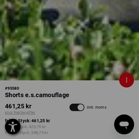
#
95580
Shorts e.s.camouflage
461,25 kr
inkl. moms
plus fraktavgifter
från 1 Styck:
461,25 kr
från 5 Styck:
423,75 kr
från 20 Styck:
398,75 kr