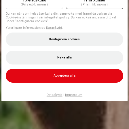
Företagskund
Privatkunder
(Pris exkl. moms)
(Pris inkl. moms)
Du kan när som helst återkalla ditt samtycke med framtida verkan via
Cookie-inställningar
i vår integritetspolicy. Du kan också anpassa ditt val
under ”Konfigurera cookies”.
Ytterligare information se
Dataskydd
.
Konfigurera cookies
Neka alla
Acceptera alla
Dataskydd
|
Impressum