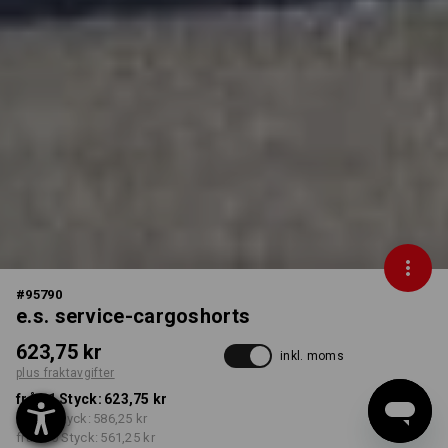
#
95790
e.s. service-cargoshorts
623,75 kr
inkl. moms
plus fraktavgifter
från 1 Styck:
623,75 kr
från 3 Styck:
586,25 kr
från 10 Styck:
561,25 kr