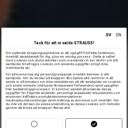
SV
EN
Tack för att ni valde STRAUSS!
Din optimala shoppingupplevelse är vår uppgift! Perfekta funktioner,
innehåll skräddarsytt för dig, plus en smidig process - Detta är syftet
med cookies och andra tekniker som vi använder.Vi ber därför om ditt
samtycke till att lagra cookies och använda uppgifter enligt dina
individuella val.
För att kunna visa dig personligt anpassat innehåll behöver vi ditt
samtycke. Om du klickar på knappen 'Acceptera alla' kommer vi att
samla in information om dina interaktioner på vår webbplats via cookies
och andra metoder (inklusive AI‑baserade förfaranden) samt uppgifter
från beställningsprocessen. Vi kommer särskilt att använda dessa
uppgifter för följande ändamål: personligt anpassade erbjudanden och
annonser, träffsäkra produktrekommendationer,
marknadsundersökningar samt mätning av annonser och innehåll. Om
du inte vill det kan du avvisa användning av dessa cookies och metoder
genom att klicka på knappen 'Avvisa alla'.