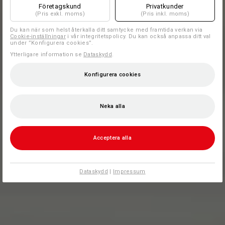
Företagskund
Privatkunder
(Pris exkl. moms)
(Pris inkl. moms)
Du kan när som helst återkalla ditt samtycke med framtida verkan via
Cookie-inställningar
i vår integritetspolicy. Du kan också anpassa ditt val
under ”Konfigurera cookies”.
Ytterligare information se
Dataskydd
.
Konfigurera cookies
Neka alla
Acceptera alla
Dataskydd
|
Impressum