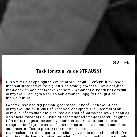
SV
EN
Tack för att ni valde STRAUSS!
Din optimala shoppingupplevelse är vår uppgift! Perfekta funktioner,
innehåll skräddarsytt för dig, plus en smidig process - Detta är syftet
med cookies och andra tekniker som vi använder.Vi ber därför om ditt
samtycke till att lagra cookies och använda uppgifter enligt dina
individuella val.
För att kunna visa dig personligt anpassat innehåll behöver vi ditt
samtycke. Om du klickar på knappen 'Acceptera alla' kommer vi att
samla in information om dina interaktioner på vår webbplats via cookies
och andra metoder (inklusive AI‑baserade förfaranden) samt uppgifter
från beställningsprocessen. Vi kommer särskilt att använda dessa
uppgifter för följande ändamål: personligt anpassade erbjudanden och
annonser, träffsäkra produktrekommendationer,
marknadsundersökningar samt mätning av annonser och innehåll. Om
du inte vill det kan du avvisa användning av dessa cookies och metoder