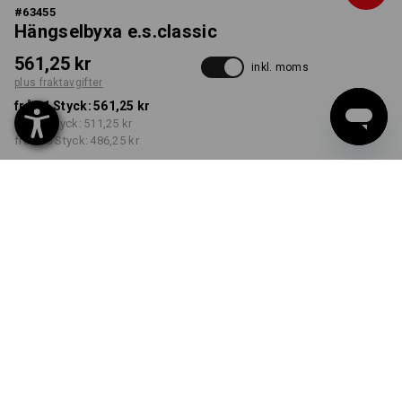
#
63455
Hängselbyxa e.s.classic
561,25 kr
inkl. moms
plus fraktavgifter
från 1 Styck:
561,25 kr
från 5 Styck:
511,25 kr
från 20 Styck:
486,25 kr
Leveranstiden är ca 3–6
arbetsdagar
FÄRG
STORLEK
C44
välj
välj
svart
Rabatt på antal
från 1 Styck
från 5 Styck
från 20 Styck
Besparingar:
Besparingar:
Besparingar: