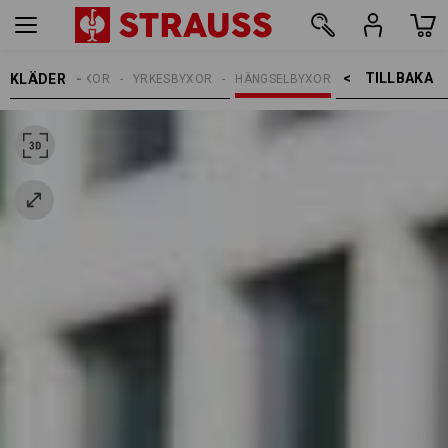
TILLBAKA    >
KLÄDER
ARBETSBYXOR
YRKESBYXOR
HÄNGSELBYXOR