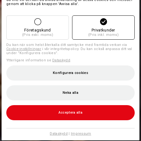
genom att klicka på knappen 'Avvisa alla'.
Företagskund
Privatkunder
(Pris exkl. moms)
(Pris inkl. moms)
Du kan när som helst återkalla ditt samtycke med framtida verkan via
Cookie-inställningar
i vår integritetspolicy. Du kan också anpassa ditt val
under ”Konfigurera cookies”.
Ytterligare information se
Dataskydd
.
Konfigurera cookies
Neka alla
Acceptera alla
Dataskydd
|
Impressum