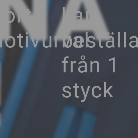
GNA
tort
kan
otivurval
beställ
!
från 1
styck