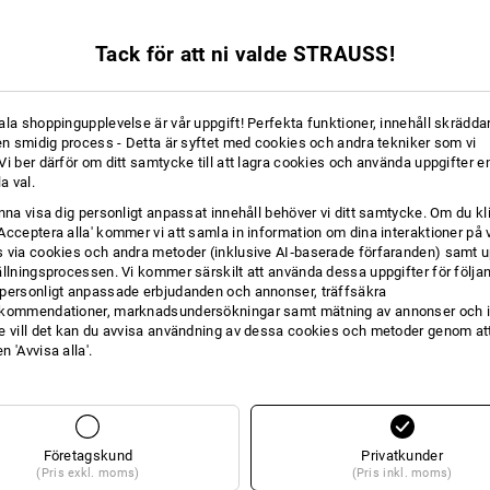
SELBYXOR
Tack för att ni valde STRAUSS!
19 Artiklar
Ytterligare 
ala shoppingupplevelse är vår uppgift! Perfekta funktioner, innehåll skräddar
 en smidig process - Detta är syftet med cookies och andra tekniker som vi
i ber därför om ditt samtycke till att lagra cookies och använda uppgifter en
la val.
unna visa dig personligt anpassat innehåll behöver vi ditt samtycke. Om du kl
Acceptera alla' kommer vi att samla in information om dina interaktioner på 
 via cookies och andra metoder (inklusive AI‑baserade förfaranden) samt u
ällningsprocessen. Vi kommer särskilt att använda dessa uppgifter för följa
personligt anpassade erbjudanden och annonser, träffsäkra
kommendationer, marknadsundersökningar samt mätning av annonser och i
e vill det kan du avvisa användning av dessa cookies och metoder genom att
 'Avvisa alla'.
Företagskund
Privatkunder
(Pris exkl. moms)
(Pris inkl. moms)