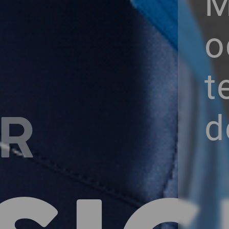
M
o
t
R
d