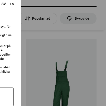
SV
EN
filter
Popularitet
Byxguide
sytt för
ligt dina
ickar på
vår
ppgifter
nde
nnehåll.
 klicka