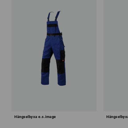
Hängselbyxa e.s.image
Hängselbyxa