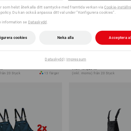
r som helst återkalla ditt samtycke med framtida verkan via
Cookie-inställn
tspolicy. Du kan också anpassa ditt val under ”Konfigurera cookies”.
re information se
Dataskydd
.
igurera cookies
Neka alla
Acceptera al
 e.s.motion
Hängselbyxa e.s.classic
Dataskydd
|
Impressum
kr
från
486,25 kr
från 20 Styck
13
färger
(inkl. moms) från 20 Styck