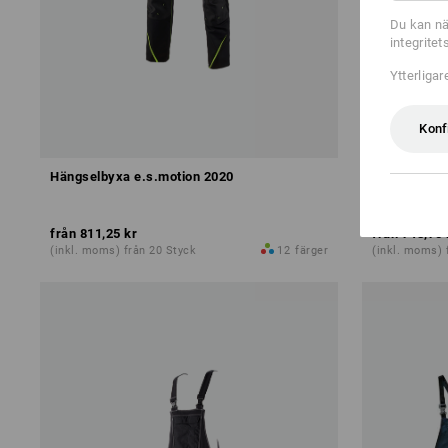
Du kan nä
integrite
Ytterliga
Konf
Hängselbyxa e.s.motion 2020
Hängselbyxa
från
811,25 kr
från
748,75 
(inkl. moms) från 20 Styck
12
färger
(inkl. moms) 