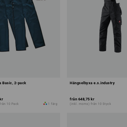
 Basic, 2-pack
Hängselbyxa e.s.industry
kr
från
648,75 kr
från 10 Pack
1
färg
(inkl. moms) från 10 Styck