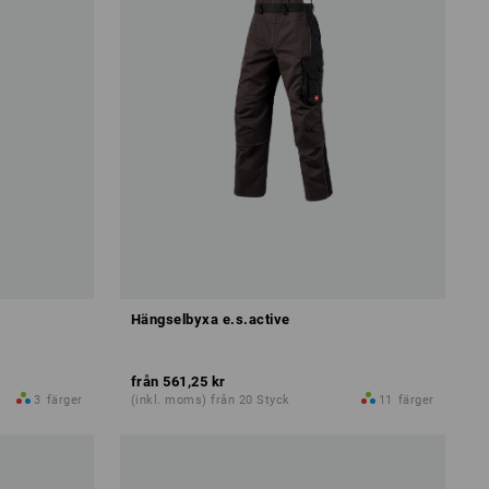
Hängselbyxa e.s.active
från
561,25 kr
3
färger
(inkl. moms) från 20 Styck
11
färger