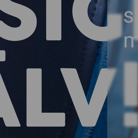
SI
s
m
ÄLV