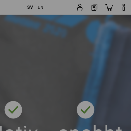
SV
EN
filter
Popularitet
Byxguide