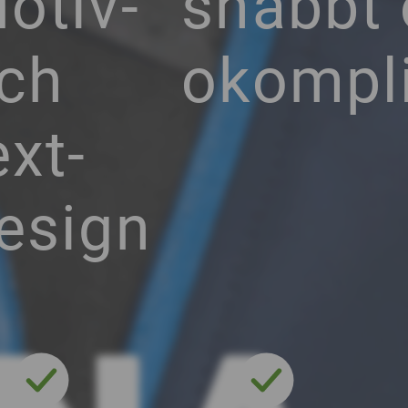
otiv-
snabbt
ch
okompli
ext-
esign