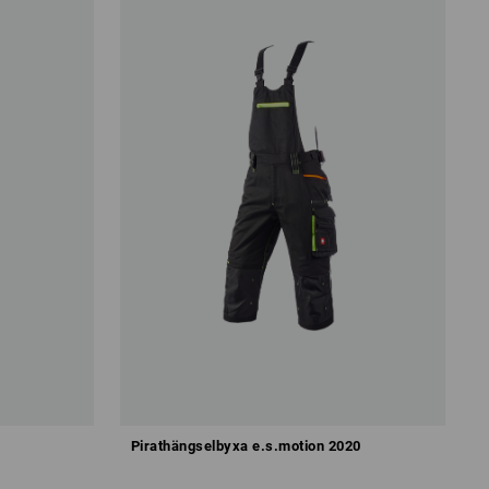
Pirathängselbyxa e.s.motion 2020