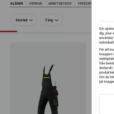
KLÄDER
HERRAR
ARBETSBYXOR
YRKESBYXOR
HÄNG
Storlek
Färg
Din optim
dig, plus
använder.V
individuel
För att k
knappen '
webbplats
från best
ändamål: 
produktre
Om du int
på knappen