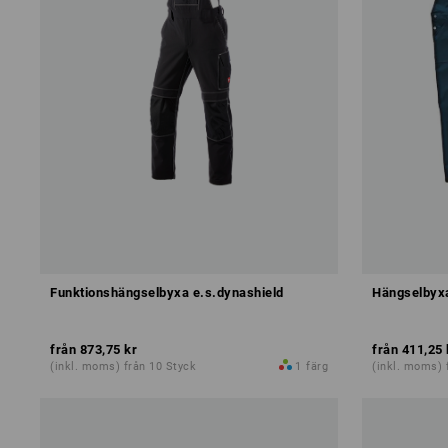
Funktionshängselbyxa e.s.dynashield
Hängselbyxa
från
873,75 kr
från
411,25 
(inkl. moms) från 10 Styck
1
färg
(inkl. moms) 