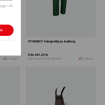
ingar
i vår
la
STONEKIT Hängselbyxa Aalborg
från
361,25 kr
8
färger
(inkl. moms) från 20 Styck
5
färger