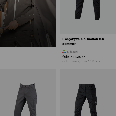
Cargobyxa e.s.motion ten
sommar
6
färger
från
711,25 kr
(inkl. moms) från 10 Styck