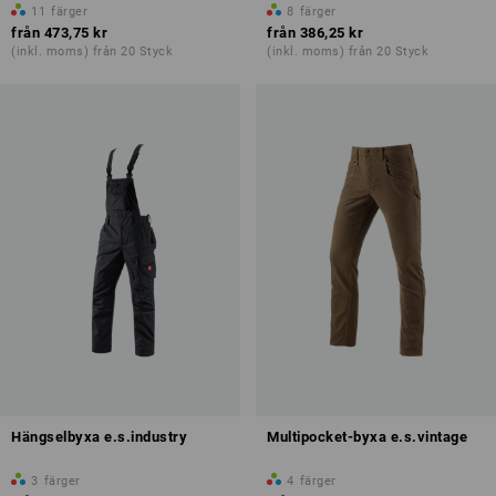
11
färger
8
färger
från
473,75 kr
från
386,25 kr
(inkl. moms) från 20 Styck
(inkl. moms) från 20 Styck
Hängselbyxa e.s.industry
Multipocket-byxa e.s.vintage
3
färger
4
färger