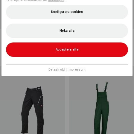
Konfigurera cookies
Neka alla
Hängselbyxa e.s.motion
Midjebyxa e.s.vision, herrar
13
färger
7
färger
Acceptera alla
från
748,75 kr
från
623,75 kr
(inkl. moms) från 20 Styck
(inkl. moms) från 20 Styck
Dataskydd
|
Impressum