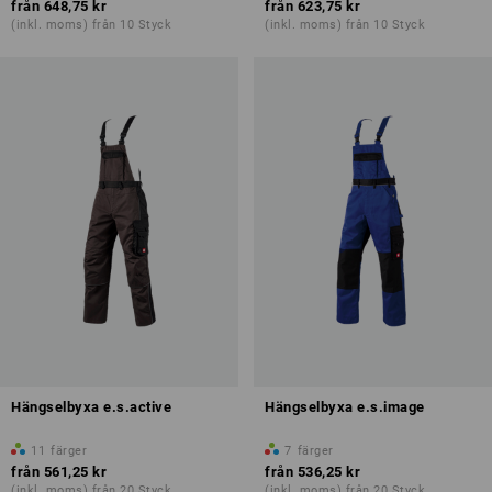
från
648,75 kr
från
623,75 kr
(inkl. moms) från 10 Styck
(inkl. moms) från 10 Styck
Hängselbyxa e.s.active
Hängselbyxa e.s.image
11
färger
7
färger
från
561,25 kr
från
536,25 kr
(inkl. moms) från 20 Styck
(inkl. moms) från 20 Styck