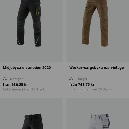
Midjebyxa e.s.motion 2020
Worker-cargobyxa e.s.vintage
16
färger
5
färger
från
686,25 kr
från
748,75 kr
(inkl. moms) från 20 Styck
(inkl. moms) från 10 Styck