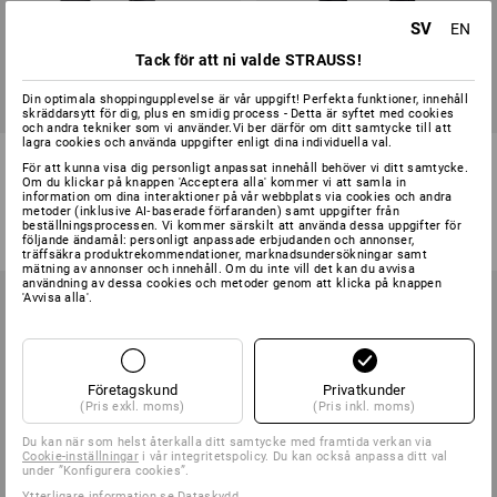
SV
EN
Tack för att ni valde STRAUSS!
Din optimala shoppingupplevelse är vår uppgift! Perfekta funktioner, innehåll
skräddarsytt för dig, plus en smidig process - Detta är syftet med cookies
och andra tekniker som vi använder.Vi ber därför om ditt samtycke till att
lagra cookies och använda uppgifter enligt dina individuella val.
Midjebyxa e.s.iconic
Midjebyxa e.s.motion ten
För att kunna visa dig personligt anpassat innehåll behöver vi ditt samtycke.
Om du klickar på knappen 'Acceptera alla' kommer vi att samla in
information om dina interaktioner på vår webbplats via cookies och andra
7
färger
7
färger
metoder (inklusive AI‑baserade förfaranden) samt uppgifter från
373,75 kr
från
836,25 kr
beställningsprocessen. Vi kommer särskilt att använda dessa uppgifter för
(inkl. moms)
(inkl. moms) från 10 Styck
följande ändamål: personligt anpassade erbjudanden och annonser,
träffsäkra produktrekommendationer, marknadsundersökningar samt
mätning av annonser och innehåll. Om du inte vill det kan du avvisa
användning av dessa cookies och metoder genom att klicka på knappen
'Avvisa alla'.
Företagskund
Privatkunder
(Pris exkl. moms)
(Pris inkl. moms)
Du kan när som helst återkalla ditt samtycke med framtida verkan via
Cookie-inställningar
i vår integritetspolicy. Du kan också anpassa ditt val
under ”Konfigurera cookies”.
Ytterligare information se
Dataskydd
.