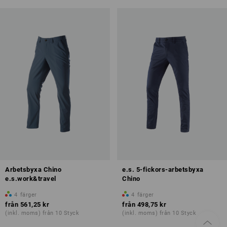
Arbetsbyxa Chino
e.s. 5-fickors-arbetsbyxa
e.s.work&travel
Chino
4
färger
4
färger
från
561,25 kr
från
498,75 kr
(inkl. moms) från 10 Styck
(inkl. moms) från 10 Styck