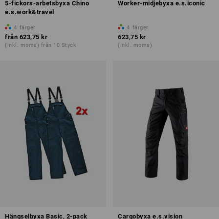
5-fickors-arbetsbyxa Chino
Worker-midjebyxa e.s.iconic
e.s.work&travel
4
färger
4
färger
från
623,75 kr
623,75 kr
(inkl. moms) från 10 Styck
(inkl. moms)
Hängselbyxa Basic, 2-pack
Cargobyxa e.s.vision