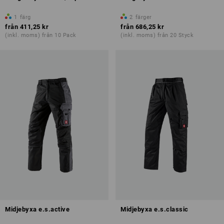
1
färg
2
färger
från
411,25 kr
från
686,25 kr
(inkl. moms) från 10 Pack
(inkl. moms) från 20 Styck
Midjebyxa e.s.active
Midjebyxa e.s.classic