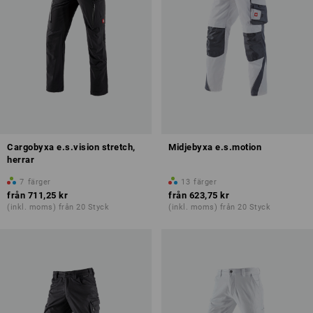
Cargobyxa e.s.vision stretch,
Midjebyxa e.s.motion
herrar
7
färger
13
färger
från
711,25 kr
från
623,75 kr
(inkl. moms) från 20 Styck
(inkl. moms) från 20 Styck