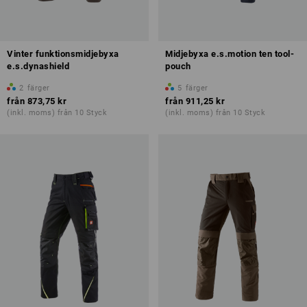
Vinter funktionsmidjebyxa
Midjebyxa e.s.motion ten tool-
e.s.dynashield
pouch
2
färger
5
färger
från
873,75 kr
från
911,25 kr
(inkl. moms) från 10 Styck
(inkl. moms) från 10 Styck