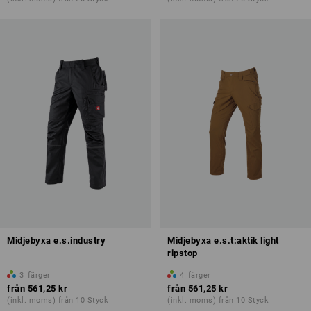
Midjebyxa e.s.industry
Midjebyxa e.s.t:aktik light
ripstop
3
färger
4
färger
från
561,25 kr
från
561,25 kr
(inkl. moms) från 10 Styck
(inkl. moms) från 10 Styck