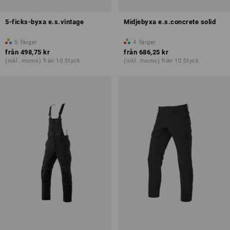
5-ficks-byxa e.s.vintage
Midjebyxa e.s.concrete solid
5
färger
4
färger
från
498,75 kr
från
686,25 kr
(inkl. moms) från 10 Styck
(inkl. moms) från 10 Styck