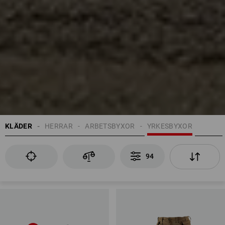
KLÄDER
HERRAR
ARBETSBYXOR
YRKESBYXOR
94