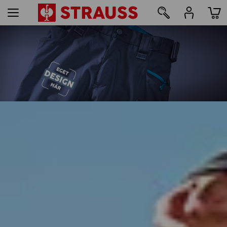
94
Tryck & broderi – från 1 styck
Designa enkelt online nu
läs mer