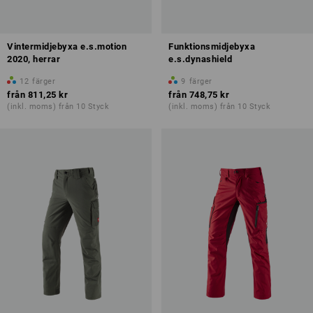
Vintermidjebyxa e.s.motion
Funktionsmidjebyxa
2020, herrar
e.s.dynashield
12
färger
9
färger
från
811,25 kr
från
748,75 kr
(inkl. moms) från 10 Styck
(inkl. moms) från 10 Styck