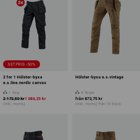
SETPRIS -50%
2 for 1 Hölster-byxa
Hölster-byxa e.s.vintage
e.s.line.nordic canvas
1
färg
4
färger
2 172,50 kr
1 086,25 kr
från
873,75 kr
(inkl. moms)
(inkl. moms) från 10 Styck