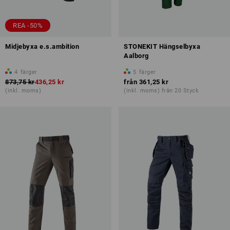
REA -50%
Midjebyxa e.s.ambition
STONEKIT Hängselbyxa
Aalborg
4
färger
5
färger
873,75 kr
436,25 kr
från
361,25 kr
(inkl. moms)
(inkl. moms) från 20 Styck