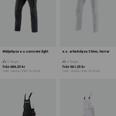
Midjebyxa e.s.concrete light
e.s. arbetsbyxa Chino, herrar
5
färger
4
färger
från
686,25 kr
från
561,25 kr
(inkl. moms) från 10 Styck
(inkl. moms) från 10 Styck