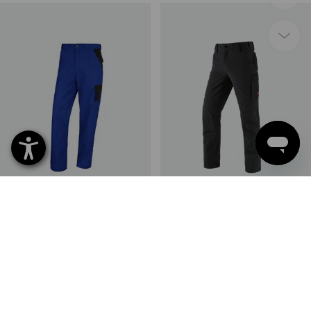
STONEKIT midjebyxa Odense
Vinter funktionscargobyxa
e.s.dynashield solid
5
färger
1
färg
från
236,25 kr
från
873,75 kr
(inkl. moms) från 20 Styck
(inkl. moms) från 10 Styck