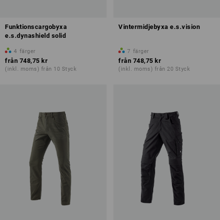
Funktionscargobyxa
Vintermidjebyxa e.s.vision
e.s.dynashield solid
4
färger
7
färger
från
748,75 kr
från
748,75 kr
(inkl. moms) från 10 Styck
(inkl. moms) från 20 Styck