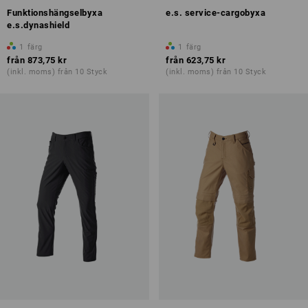
Funktionshängselbyxa
e.s. service-cargobyxa
e.s.dynashield
1
färg
1
färg
från
873,75 kr
från
623,75 kr
(inkl. moms) från 10 Styck
(inkl. moms) från 10 Styck