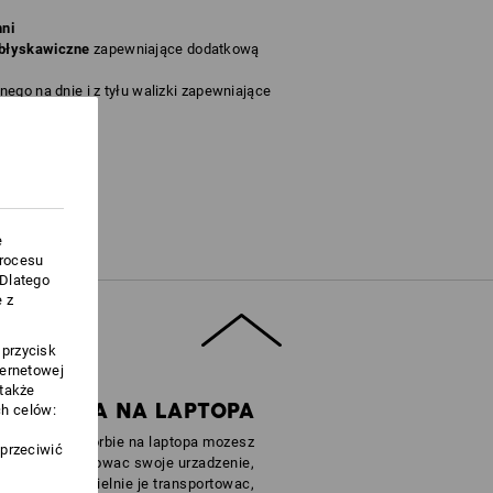
ni
błyskawiczne
zapewniające dodatkową
ego na dnie i z tyłu walizki zapewniające
raniem
mm
(ok. 220 g/m²)
e
procesu
.Dlatego
 z
 przycisk
Nie wybielać
ternetowej
Nie prasować
 także
NA TORBA NA LAPTOPA
h celów:
 wyjmowanej torbie na laptopa mozesz
sprzeciwić
bezpiecznie schowac swoje urzadzenie,
ale takze oddzielnie je transportowac,