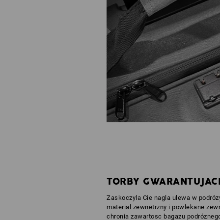
TORBY GWARANTUJAC
Zaskoczyla Cie nagla ulewa w podró
material zewnetrzny i powlekane zew
chronia zawartosc bagazu podróznego