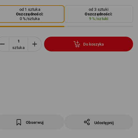
od 1 sztuka
od 3 sztuki
Oszczędności:
Oszczędności:
0
%/
sztuka
9
%/
sztuki
Do koszyka
sztuka
Obserwuj
Udostępnij