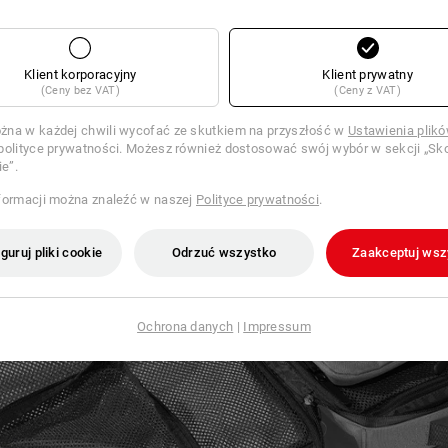
jes
Klient korporacyjny
Klient prywatny
(Ceny bez VAT)
(Ceny z VAT)
na w każdej chwili wycofać ze skutkiem na przyszłość w
Ustawienia plik
polityce prywatności. Możesz również dostosować swój wybór w sekcji „Sko
ie”.
formacji można znaleźć w naszej
Polityce prywatności
.
guruj pliki cookie
Odrzuć wszystko
Zaakceptuj wsz
Ochrona danych
|
Impressum