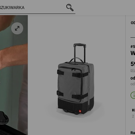
z VAT
592,74 zł
szary bazaltowy / czarny
plus koszty wysyłki
MĘŻCZ
O
#
W
5
pl
od
od
K
2
Ra