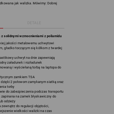
ządkowana jak walizka. Mówimy: Dobrej
DETALE
 z solidnymi wzmocnieniami z poliamidu
okiej jakości metalowemu uchwytowi
m, gładko toczącym się kółkom z twardej
plastikowy uchwyt na dnie zapewniają
odny załadunek i rozładunek
owaną i wyściełaną torbą na laptopa do
ktycznym zamkiem TSA
p dzięki 2 połowom zamykanym siatką oraz
enia torby
wie do zabezpieczenia podczas transportu
 zapinana na zamek błyskawiczny do
ub odzieży
 zewnątrz do regulacji objętości,
jszenie wielkości walizki na czas