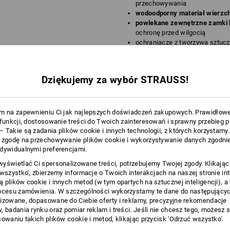
przechowywania
wodoodporny materiał wierzch
powlekane zewnętrzne zamki 
ochronę przed wilgocią
ochraniacze z tworzywa sztuczn
dodatkową ochronę przed ście
Pojemność: 35 l
Masa: ok. 3,1 kg
Dziękujemy za wybór STRAUSS!
Wymiary: ok. 350 x 550 x 230 
Materiał:
więcej
1. Materiał wierzchni
100
%
Poliester
m na zapewnieniu Ci jak najlepszych doświadczeń zakupowych. Prawidłow
 funkcji, dostosowanie treści do Twoich zainteresowań i sprawny przebieg 
2. Materiał wierzchni
100
%
Poliamid
 Takie są zadania plików cookie i innych technologii, z których korzystamy
Podszewka
100
%
Poliamid
 zgodę na przechowywanie plików cookie i wykorzystywanie danych zgodnie
NFORMACJA
dywidualnymi preferencjami.
Wskazówki pielęgnacyjne:
yświetlać Ci spersonalizowane treści, potrzebujemy Twojej zgody. Klikając
Nie prać
 wszystko', zbierzemy informacje o Twoich interakcjach na naszej stronie in
Nie suszyć w suszarce
 plików cookie i innych metod (w tym opartych na sztucznej inteligencji), a
ELASTYCZ
ocesu zamówienia. W szczególności wykorzystamy te dane do następującyc
Nie czyścić na sucho
izowane, dopasowane do Ciebie oferty i reklamy, precyzyjne rekomendacje
Dzieki
, badania rynku oraz pomiar reklam i treści. Jeśli nie chcesz tego, możesz 
nie tylko 
sowaniu takich plików cookie i metod, klikając przycisk 'Odrzuć wszystko'.