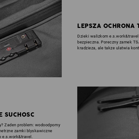
LEPSZA OCHRONA 
Dzieki walizkom e.s.work&trave
bezpieczna. Poreczny zamek TSA 
kradzieza, ale takze ulatwia kont
E SUCHOSC
zy? Zaden problem: wodoodporny
netrzne zamki blyskawiczne
 e.s.work&travel.