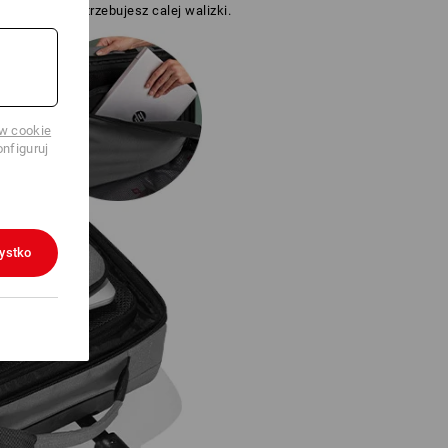
li akurat nie potrzebujesz calej walizki.
ów cookie
nfiguruj
ystko