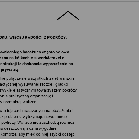
DKU, WIĘCEJ RADOŚCI Z PODRÓŻY:
owiedniego bagażu to często połowa
czna na kółkach e.s.work&travel o
nstrukcji to doskonałe wyposażenie na
 prywatną.
lne połączenie wszystkich zalet walizki i
raktycznej wysuwanej rączce i gładko
ezwykle elastycznym towarzyszem podróży
wnia praktyczną organizację i
 normalnej walizce.
 miejscach narażonych na obciążenia i
ez problemu wytrzymuje nawet nieco
 podróży. Walizce nie zaszkodzą również
zeciwdeszczową można wygodnie
komorze, aby mieć do niej szybki dostęp.