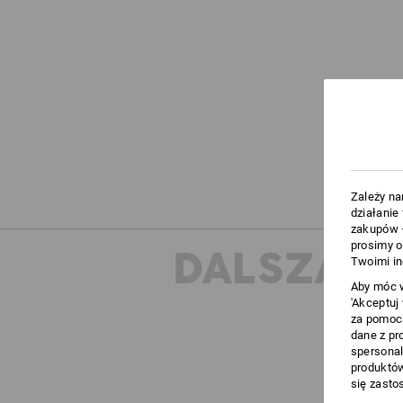
Zależy na
działanie
zakupów –
prosimy o
DALSZA I
Twoimi in
Aby móc w
'Akceptuj
za pomocą
dane z pr
spersonal
produktów
się zasto