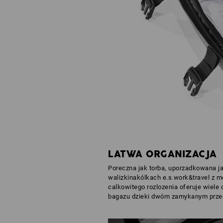
LATWA ORGANIZACJA
Poreczna jak torba, uporzadkowana ja
walizkinakólkach e.s.work&travel z m
calkowitego rozlozenia oferuje wiele o
bagazu dzieki dwóm zamykanym przeg