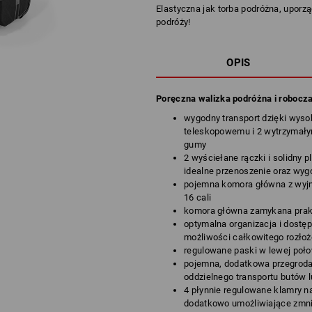
Elastyczna jak torba podróżna, upor
podróży!
OPIS
Poręczna walizka podróżna i robocza
wygodny transport dzięki wys
teleskopowemu i 2 wytrzymały
gumy
2 wyściełane rączki i solidny 
idealne przenoszenie oraz wyg
pojemna komora główna z wyjm
16 cali
komora główna zamykana pra
optymalna organizacja i dostę
możliwości całkowitego rozłoż
regulowane paski w lewej poło
pojemna, dodatkowa przegroda
oddzielnego transportu butów l
4 płynnie regulowane klamry na
dodatkowo umożliwiające zmnie