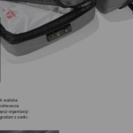
k walizka:
ozliwoscia
pcji organizacji
rodom z siatki.