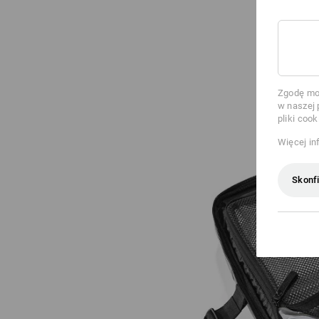
Zgodę moż
w naszej 
pliki cook
Więcej in
Skonfi