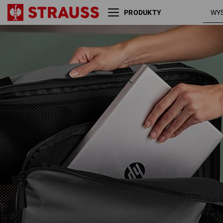
PRODUKTY
Walizka podręczna na kółkach
e.s.work&travel