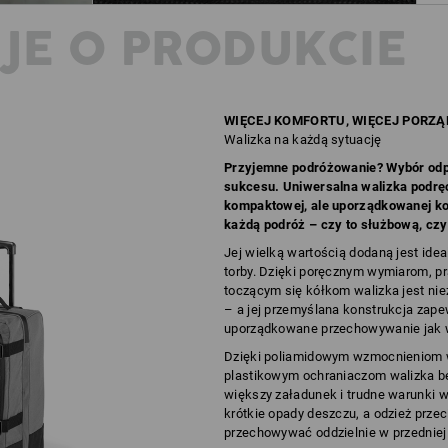
JE O PRODUKCIE
WIĘCEJ KOMFORTU, WIĘCEJ PORZĄ
Walizka na każdą sytuację
Przyjemne podróżowanie? Wybór odp
sukcesu. Uniwersalna walizka podrę
kompaktowej, ale uporządkowanej ko
każdą podróż – czy to służbową, czy
Jej wielką wartością dodaną jest idea
torby. Dzięki poręcznym wymiarom, p
toczącym się kółkom walizka jest ni
– a jej przemyślana konstrukcja zape
uporządkowane przechowywanie jak w
Dzięki poliamidowym wzmocnieniom w
plastikowym ochraniaczom walizka b
większy załadunek i trudne warunki w
krótkie opady deszczu, a odzież pr
przechowywać oddzielnie w przedniej 