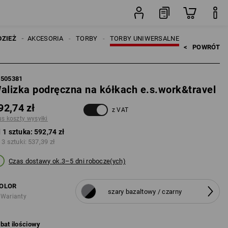
sztuka
YŹNI
DZIEŻ
AKCESORIA
TORBY
TORBY UNIWERSALNE
<   
POWRÓT
5505381
alizka podręczna na kółkach e.s.work&travel
92,74 zł
z VAT
us koszty wysyłki
 1 sztuka:
592,74 zł
 3 sztuki:
537,39 zł
Czas dostawy ok.3–5 dni robocze(ych)
OLOR
szary bazaltowy / czarny
 Warianty
bat ilościowy