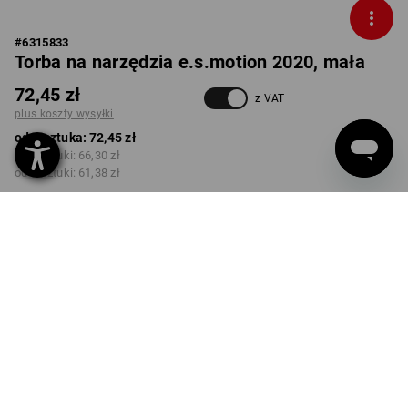
#
6315833
Torba na narzędzia e.s.motion 2020, mała
72,45 zł
z VAT
plus koszty wysyłki
od 1 sztuka:
72,45 zł
od 3 sztuki:
66,30 zł
od 6 sztuki:
61,38 zł
Czas dostawy ok.3–5 dni
robocze(ych)
KOLOR
wybierz
czarny / żółty ostrzegawczy / pomarańczowy ostrzegawczy
Rabat ilościowy