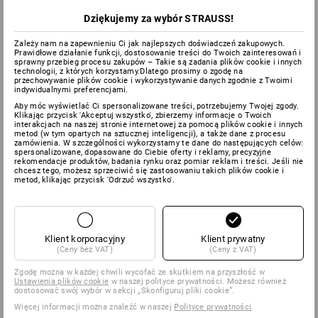
Dziękujemy za wybór STRAUSS!
Zależy nam na zapewnieniu Ci jak najlepszych doświadczeń zakupowych.
Prawidłowe działanie funkcji, dostosowanie treści do Twoich zainteresowań i
sprawny przebieg procesu zakupów – Takie są zadania plików cookie i innych
technologii, z których korzystamy.Dlatego prosimy o zgodę na
przechowywanie plików cookie i wykorzystywanie danych zgodnie z Twoimi
indywidualnymi preferencjami.
Aby móc wyświetlać Ci spersonalizowane treści, potrzebujemy Twojej zgody.
Klikając przycisk 'Akceptuj wszystko', zbierzemy informacje o Twoich
interakcjach na naszej stronie internetowej za pomocą plików cookie i innych
metod (w tym opartych na sztucznej inteligencji), a także dane z procesu
zamówienia. W szczególności wykorzystamy te dane do następujących celów:
spersonalizowane, dopasowane do Ciebie oferty i reklamy, precyzyjne
rekomendacje produktów, badania rynku oraz pomiar reklam i treści. Jeśli nie
chcesz tego, możesz sprzeciwić się zastosowaniu takich plików cookie i
metod, klikając przycisk 'Odrzuć wszystko'.
Klient korporacyjny
Klient prywatny
(Ceny bez VAT)
(Ceny z VAT)
Zgodę można w każdej chwili wycofać ze skutkiem na przyszłość w
Ustawienia plików cookie
w naszej polityce prywatności. Możesz również
dostosować swój wybór w sekcji „Skonfiguruj pliki cookie”.
Więcej informacji można znaleźć w naszej
Polityce prywatności
.